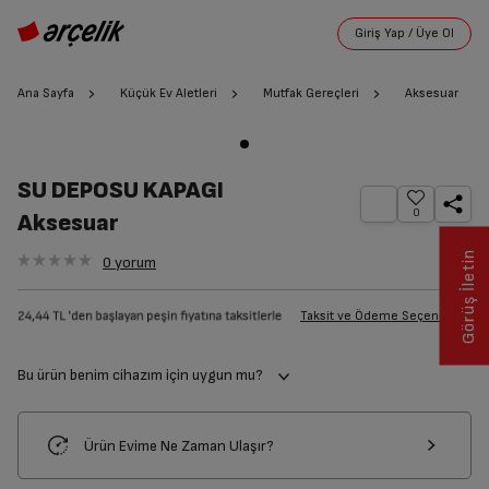
Ana Sayfa
Küçük Ev Aletleri
Mutfak Gereçleri
Aksesuar
SU DEPOSU KAPAGI
0
Aksesuar
Görüş İletin
0
yorum
Taksit ve Ödeme Seçenekleri
Bu ürün benim cihazım için uygun mu?
Ürün Evime Ne Zaman Ulaşır?