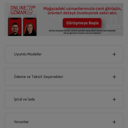
Uyumlu Modeller
Ödeme ve Taksit Seçenekleri
Kredi Kartı
İptal ve İade
Çoklu Kart ile yapılacak ödemelerde , belirtilen vadeli
taksit seçenekleri kullanılamayacaktır.
Kredi Seçenekleri
İptal/İade Talebi Oluşturun
TKM 9961 Z
TKM 9961 L Telve
Yorumlar
Siparişlerim sayfasından iade etmek istediğiniz ürünü