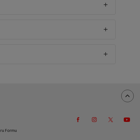
İşte Bu Kadar!
Krediniz başarıyla onaylandıktan sonra,
siparişiniz hemen hazırlansın.
tal edilip para iadesi yapılacaktır.
vuru Formu
 yapılacaktır.
Tutar ve oranlar