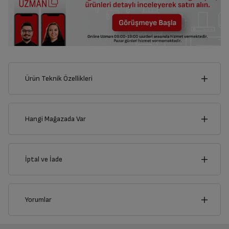
Ürün Teknik Özellikleri
8
cm
Hangi Mağazada Var
İl
İptal ve İade
Derinlik
Genişlik
4
cm
8
cm
İlçe
İptal/İade Talebi Oluşturun
Yorumlar
Siparişlerim sayfasından iade etmek istediğiniz ürünü
bulup, İptal/İade Et’e tıklayarak süreci başlatabilirsiniz.