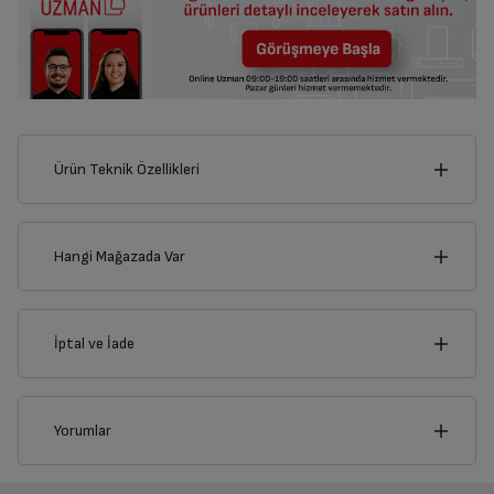
Ürün Teknik Özellikleri
4
cm
Hangi Mağazada Var
İl
İptal ve İade
Derinlik
Genişlik
1
cm
4
cm
İlçe
İptal/İade Talebi Oluşturun
Yorumlar
Siparişlerim sayfasından iade etmek istediğiniz ürünü
bulup, İptal/İade Et’e tıklayarak süreci başlatabilirsiniz.