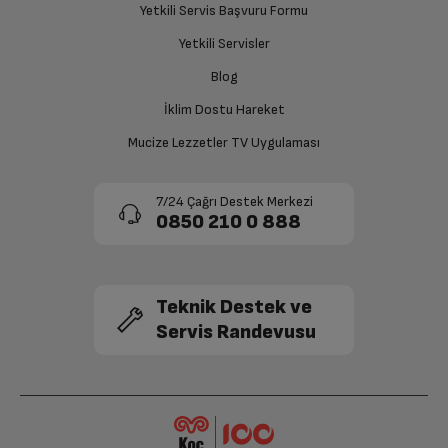
Yetkili Servis Başvuru Formu
sağlanacaktır.
Barometrik Altimetre
Var
Yetkili Servisler
Siparişiniz henüz teslim edilmediyse iptal talebinizin
Blog
Optik kalp sensörü
Var
onaylanması sonrasında ücret iadeniz en kısa süre içerisinde
gerçekleşecektir.
İklim Dostu Hareket
Elektriksel kalp sensörü
Var
Mucize Lezzetler TV Uygulaması
Gelişmiş ivme ölçer
Var
7/24 Çağrı Destek Merkezi
0850 210 0 888
Gelişmiş Jiroskop
Var
Ortam ışığı sensörü
Var
Teknik Destek ve
Servis Randevusu