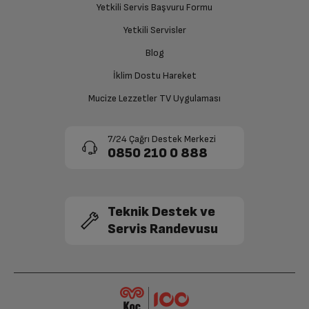
Yetkili Servis Başvuru Formu
sağlanacaktır.
Barometrik Altimetre
Var
Yetkili Servisler
Siparişiniz henüz teslim edilmediyse iptal talebinizin
Blog
Optik kalp sensörü
Var
onaylanması sonrasında ücret iadeniz en kısa süre içerisinde
gerçekleşecektir.
İklim Dostu Hareket
Elektriksel kalp sensörü
Var
Mucize Lezzetler TV Uygulaması
Gelişmiş ivme ölçer
Var
7/24 Çağrı Destek Merkezi
0850 210 0 888
Gelişmiş Jiroskop
Var
Ortam ışığı sensörü
Var
Teknik Destek ve
Servis Randevusu