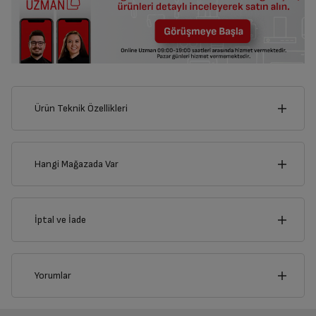
Ürün Teknik Özellikleri
3
cm
Hangi Mağazada Var
İl
İptal ve İade
Derinlik
Genişlik
1
cm
3
cm
İlçe
İptal/İade Talebi Oluşturun
Yorumlar
Siparişlerim sayfasından iade etmek istediğiniz ürünü
bulup, İptal/İade Et’e tıklayarak süreci başlatabilirsiniz.