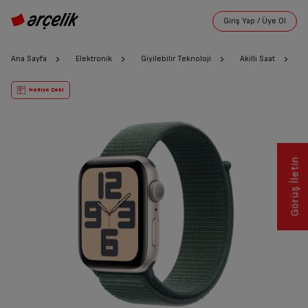
Ana Sayfa
Elektronik
Giyilebilir Teknoloji
Akıllı Saat
A
Hediye Çeki
Görüş İletin