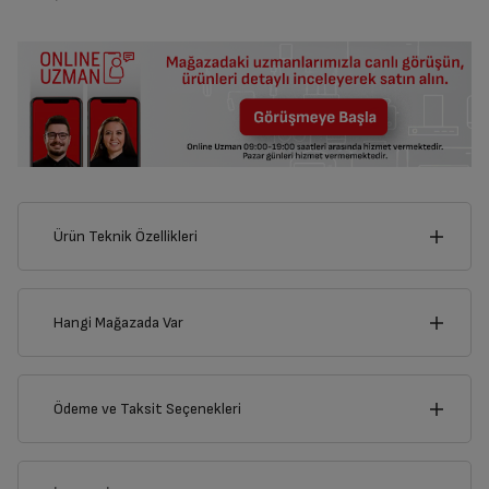
Ürün Teknik Özellikleri
3
cm
Hangi Mağazada Var
İl
Ödeme ve Taksit Seçenekleri
Derinlik
Genişlik
1
cm
3
cm
İlçe
Kredi Kartı