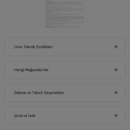
Ürün Teknik Özellikleri
2
cm
Hangi Mağazada Var
İl
Ödeme ve Taksit Seçenekleri
Derinlik
Genişlik
5
cm
2
cm
İlçe
Kredi Kartı
İptal ve İade
Çoklu Kart ile yapılacak ödemelerde , belirtilen vadeli
taksit seçenekleri kullanılamayacaktır.