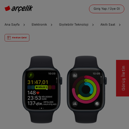
Ana Sayfa
Elektronik
Giyilebilir Teknoloji
Akıllı Saat
A
Hediye Çeki
Görüş İletin