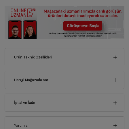
Ürün Teknik Özellikleri
3
cm
Hangi Mağazada Var
İl
İptal ve İade
Derinlik
Genişlik
1
cm
3
cm
İlçe
İptal/İade Talebi Oluşturun
Yorumlar