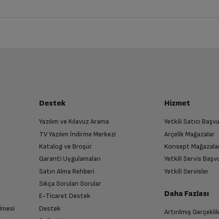
iz ürünü bulup, İptal/İade Et’e tıklayarak süreci başlatabilirsiniz.
Bu ürüne henüz yorum yapılmamış.
İlk yorumu sen yap!
luşturun
Heating Pack (Central System)
almak üzere sizinle randevu için iletişime geçecektir.
Destek
Hizmet
Yazılım ve Kılavuz Arama
Yetkili Satıcı Baş
TV Yazılım İndirme Merkezi
Arçelik Mağazalar
n
18 cm
Katalog ve Broşür
Konsept Mağazala
 birlikte yetkili servise teslim edin.
Garanti Uygulamaları
Yetkili Servis Baş
Satın Alma Rehberi
Yetkili Servisler
23.4 cm
Sıkça Sorulan Sorular
Daha Fazlası
E-Ticaret Destek
lmesi
Destek
Artırılmış Gerçekli
n sonra İade süreciniz tamamlanacaktır.