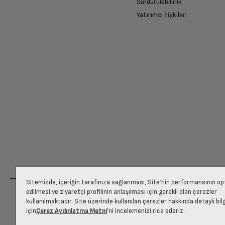
Sürdürülebilirlik
Yatırımcı İlişkileri
Ücretiniz İade Edilsin
Ücret iadesi gerçekleştiğinde SMS ile bilgil
Siparişiniz henüz teslim edilmediyse iptal talebinizin onayl
Sitemizde, içeriğin tarafınıza sağlanması, Site’nin performansının o
edilmesi ve ziyaretçi profilinin anlaşılması için gerekli olan çerezler
kullanılmaktadır. Site üzerinde kullanılan çerezler hakkında detaylı bil
için
Çerez Aydınlatma Metni
’ni incelemenizi rica ederiz.