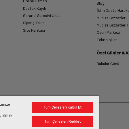
Online Uzman
Blog
Destek Kaydı
İklim Dostu Harek
Garanti Süresini Uzat
Mucize Lezzetler
Sipariş Takip
Mucize Lezzetler 
Site Haritası
Oyun Merkezi
endirme sağlanacaktır.
Teknolojiler
Özel Günler & 
anması sonrasında ücret iadeniz en kısa süre içerisinde gerçekleşecektir.
Babalar Günü
ptimize
Tüm Çerezleri Kabul Et
gi almak
Tüm Çerezleri Reddet