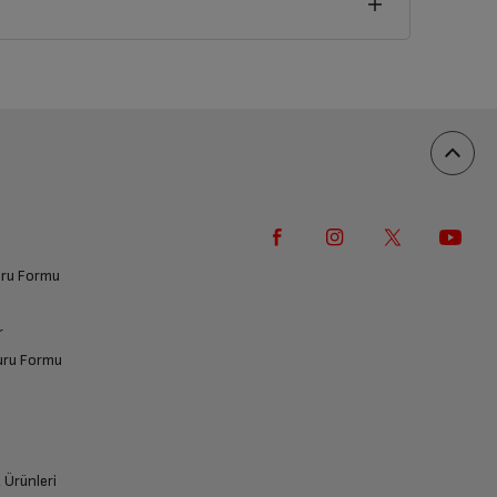
vuru Formu
r
vuru Formu
k Ürünleri