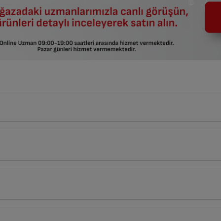
23
cm
Derinlik
Genişlik
18
cm
23
cm