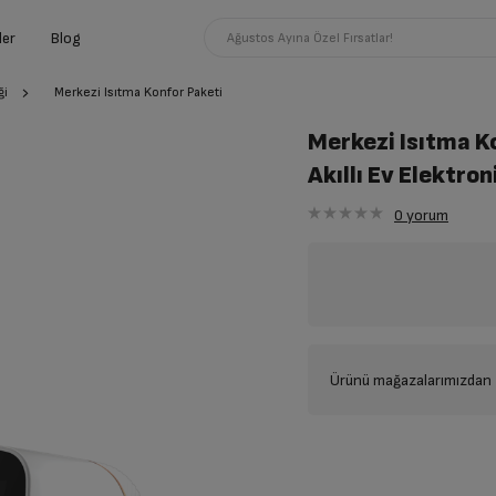
ler
Blog
Ağustos Ayına Özel Fırsatlar!
ği
Merkezi Isıtma Konfor Paketi
Merkezi Isıtma K
Akıllı Ev Elektron
0
yorum
Ürünü mağazalarımızdan t