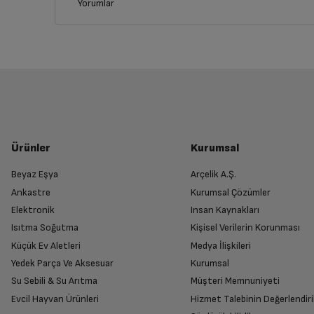
Yorumlar
İptal/İade Talebi Oluşturun
Siparişlerim sayfasından iade etmek istediğin
Genel Özellikler
Yetkili Servis İade Randevusu O
Ürün Tipi
Yetkili servis, ürünü adresinizinden teslim 
Ürünler
Kurumsal
Ölçüler
Beyaz Eşya
Arçelik A.Ş.
Ankastre
Kurumsal Çözümler
Ürünü Yetkili Servise Teslim Edi
Derinlik
Elektronik
Insan Kaynakları
Ürünü eksiksiz ve hasarsız olarak faturası ile
Isıtma Soğutma
Kişisel Verilerin Korunması
Küçük Ev Aletleri
Medya İlişkileri
Boyut (cm) (GxYxD)
Yedek Parça Ve Aksesuar
Kurumsal
Su Sebili & Su Arıtma
Müşteri Memnuniyeti
İade Talebiniz Onaylansın
Evcil Hayvan Ürünleri
Hizmet Talebinin Değerlendiri
Yetkili servis gerekli kontrolleri sağladıkta