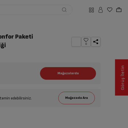
onfor Paketi
iği
0
Görüş İletin
emin edebilirsiniz.