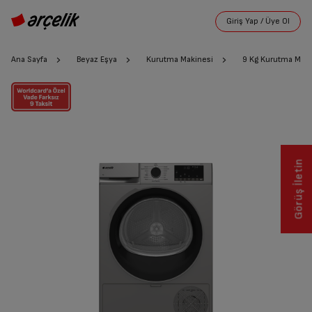
Ana Sayfa
Beyaz Eşya
Kurutma Makinesi
9 Kg Kurutma Maki
Görüş İletin