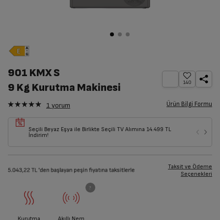
901 KMX S
140
9 Kg Kurutma Makinesi
Ürün Bilgi Formu
1
yorum
Seçili Beyaz Eşya ile Birlikte Seçili TV Alımına 14.499 TL
İndirim!
Taksit ve Ödeme
Seçenekleri
Kurutma
Akıllı Nem