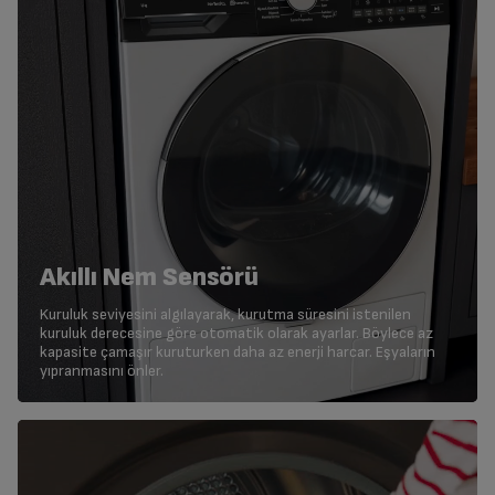
Akıllı Nem Sensörü
Kuruluk seviyesini algılayarak, kurutma süresini istenilen
kuruluk derecesine göre otomatik olarak ayarlar. Böylece az
kapasite çamaşır kuruturken daha az enerji harcar. Eşyaların
yıpranmasını önler.