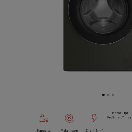
Motor Tipi
ProSmart™Inver
Kapasite
Maksimum
Enerji Sınıfı