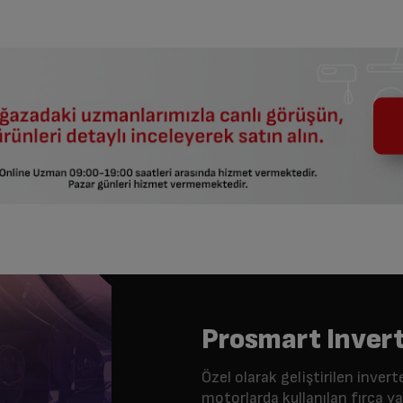
Prosmart Inver
Özel olarak geliştirilen inv
motorlarda kullanılan fırça yap