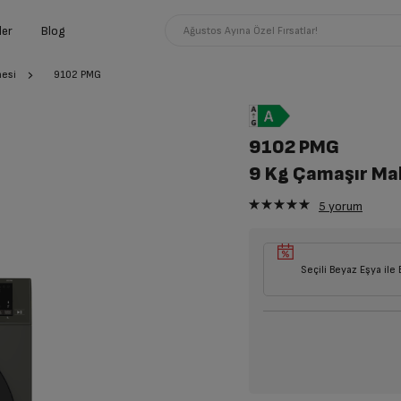
ler
Blog
Ağustos Ayına Özel Fırsatlar!
nesi
9102 PMG
9102 PMG
9 Kg Çamaşır Ma
5
yorum
Seçili Beyaz Eşya ile 