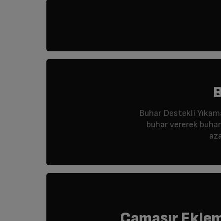
B
Buhar Destekli Yıkama 
buhar vererek buharl
aza
Çamaşır Ekle