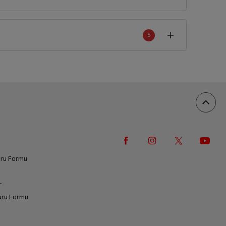
zu
5
an
5
yorum
100%
0%
0%
0%
0%
vuru Formu
r
vuru Formu