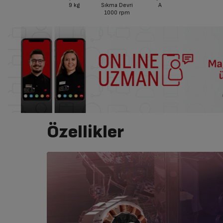
9
kg
Sıkma Devri
A
1000
rpm
Özellikler