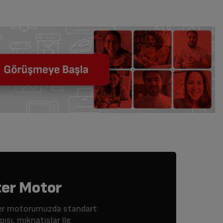
ter Motor
erter motorumuzda standart
ısı, mıknatıslar ile