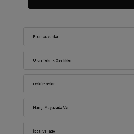
Promosyonlar
Bu ürünü alarak aşağıdaki kampanyalardan yalnızca birinden 
Sepette yalnızca bir kampanya uygulanabilir, kampanyal
Ürün Teknik Özellikleri
Seçili Beyaz Eşya ile Birlikte Seçi
Dokümanlar
Ürünün güvenli kurulum ve kullanımı ile ilgili bilgiler ve işare
Hangi Mağazada Var
Türkçe
İl
İptal ve İade