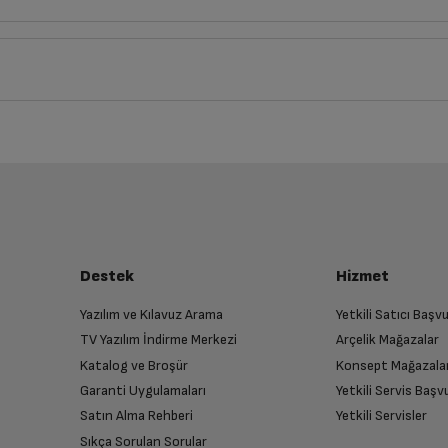
llanma Kılavuzu
Kullanma Kılavu
iz ürünü bulup, İptal/İade Et’e tıklayarak süreci başlatabilirsiniz.
keti
Tip Etiketi
Eskiden Yeniye
Ortalama Pu
Koyu Renkliler / Kot
5.0
Mükemmel
luşturun
Perde
 Formu
k
Çok İyi
almak üzere sizinle randevu için iletişime geçecektir.
07-08-2024
İyi
İlgiliydiler . Sessiz Calısıyor Kolay Rengi harika.
Leke Programı
Destek
Hizmet
Fena Değil
Çok kötü
Yazılım ve Kılavuz Arama
Yetkili Satıcı Baş
Hijyen+
TV Yazılım İndirme Merkezi
Arçelik Mağazalar
n
Katalog ve Broşür
Konsept Mağazala
 birlikte yetkili servise teslim edin.
Garanti Uygulamaları
Yetkili Servis Baş
Gömlek
Satın Alma Rehberi
Yetkili Servisler
Sıkça Sorulan Sorular