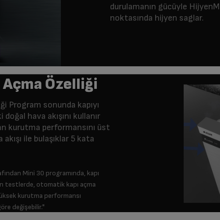
durulamanın gücüyle HijyenMax
noktasında hijyen saglar.
 Açma Özelliği
ği Program sonunda kapıyı
doğal hava akışını kullanır
an kurutma performansını üst
 akışı ile bulaşıklar 5 kata
rafından Mini 30 programında, kapı
ılan testlerde, otomatik kapı açma
 yüksek kurutma performansı
öre değişebilir."