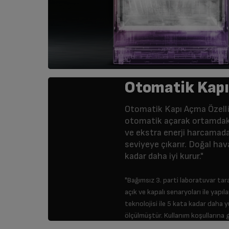
Otomatik Kapı
Otomatik Kapı Açma Özelli
otomatik açarak ortamdaki 
ve ekstra enerji harcamad
seviyeye çıkarır. Doğal hava
kadar daha iyi kurur."
"Bağımsız 3. parti laboratuvar ta
açık ve kapalı senaryoları ile yap
teknolojisi ile 5 kata kadar daha
ölçülmüştür. Kullanım koşullarına g