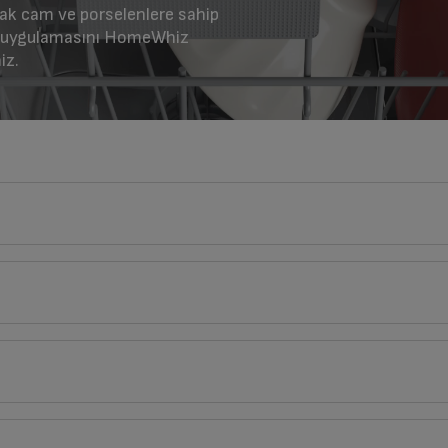
lak cam ve porselenlere sahip
a uygulamasını HomeWhiz
iz.
60
cm
tlerin açıklamaları kullanma kılavuzlarının ilk bölümünde verilmiştir.
cm
Türkçe
English
Derinlik
Genişlik
Yük
85
60
cm
60
cm
8