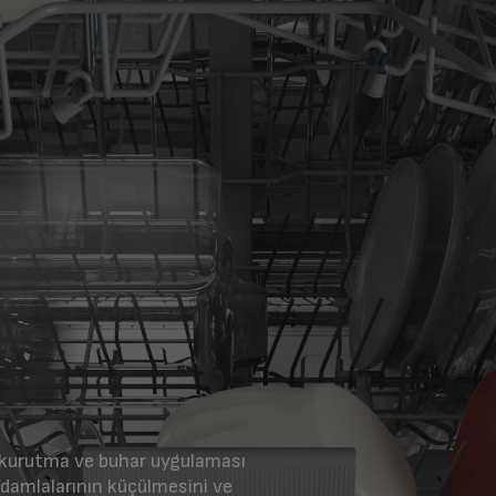
kurutma ve buhar uygulaması
 damlalarının küçülmesini ve