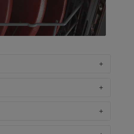
seklik
5
cm