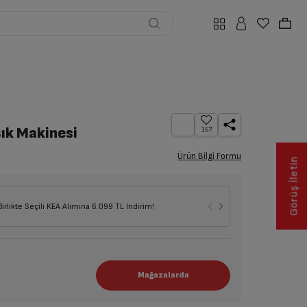
şık Makinesi
157
Ürün Bilgi Formu
Görüş İletin
Seçili Beyaz E
Birlikte Seçili KEA Alımına 6.099 TL İndirim!
İndirim!