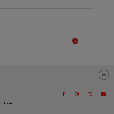
1
an
1
yorum
100%
0%
0%
0%
0%
vuru Formu