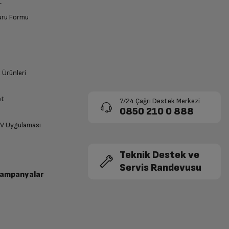
r
vuru Formu
k Ürünleri
et
7/24 Çağrı Destek Merkezi
0850 210 0 888
TV Uygulaması
Teknik Destek ve
Servis Randevusu
Kampanyalar