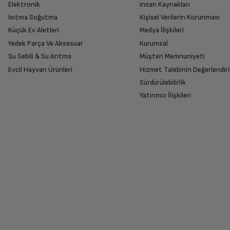
Elektronik
Insan Kaynakları
Ürünü eksiksiz ve hasarsız olarak faturası ile
Ses Seviyesi (dBA)
Isıtma Soğutma
Kişisel Verilerin Korunması
Küçük Ev Aletleri
Medya İlişkileri
Müşteri Temsilcisi
Yedek Parça Ve Aksesuar
Kurumsal
Kapasite
Merhaba, bunları sizden duymak çok güzel. İyi günlerd
Su Sebili & Su Arıtma
Müşteri Memnuniyeti
İade Talebiniz Onaylansın
Evcil Hayvan Ürünleri
Hizmet Talebinin Değerlendiri
Yetkili servis gerekli kontrolleri sağladıkta
Bu yorumu faydalı buluyor musunuz?
Sürdürülebilirlik
Aksesuarlar
Yatırımcı İlişkileri
Yüksekliği Ayarlanabilir Fincan Rafları
Ücretiniz İade Edilsin
Ücret iadesi gerçekleştiğinde SMS ile bilgil
Fincan Raf Sayısı
Siparişiniz henüz teslim edilmediyse iptal talebinizin onayl
Alt Sepet Katlanır Tel Sayısı
Üst Sepet Katlanır Tel Sayısı