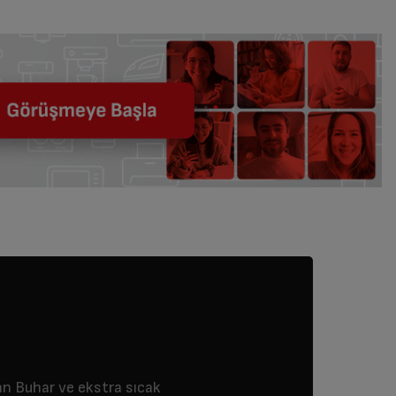
şan Buhar ve ekstra sıcak