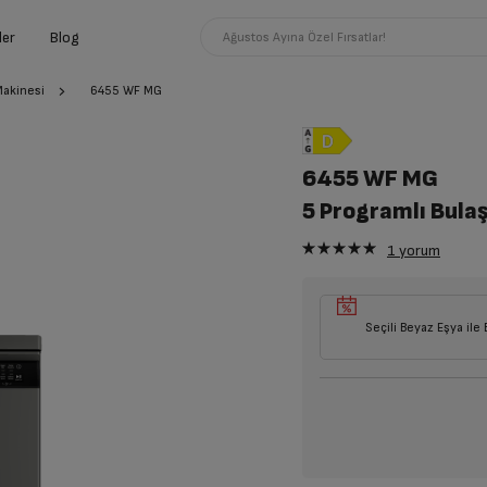
ler
Blog
Ağustos Ayına Özel Fırsatlar!
Makinesi
6455 WF MG
6455 WF MG
5 Programlı Bula
1
yorum
Seçili Beyaz Eşya ile 