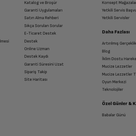
Katalog ve Broşür
Konsept Mağazala
 birlikte yetkili servise teslim edin.
46 dBA
Garanti Uygulamaları
Yetkili Servis Baş
Satın Alma Rehberi
Yetkili Servisler
Sıkça Sorulan Sorular
14
e kullanmanızı dileriz.
Daha Fazlası
E-Ticaret Destek
lmesi
Destek
Artırılmış Gerçekli
n sonra İade süreciniz tamamlanacaktır.
Online Uzman
Blog
Destek Kaydı
İklim Dostu Harek
Garanti Süresini Uzat
Mucize Lezzetler
Var
Sipariş Takip
Mucize Lezzetler 
Site Haritası
Oyun Merkezi
endirme sağlanacaktır.
Teknolojiler
2
Özel Günler & 
anması sonrasında ücret iadeniz en kısa süre içerisinde gerçekleşecektir.
4
Babalar Günü
3