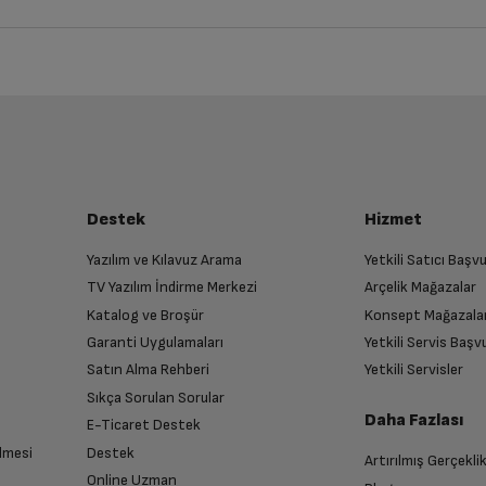
iz ürünü bulup, İptal/İade Et’e tıklayarak süreci başlatabilirsiniz.
Bu ürüne henüz yorum yapılmamış.
İlk yorumu sen yap!
luşturun
Var
almak üzere sizinle randevu için iletişime geçecektir.
Destek
Hizmet
Var
Yazılım ve Kılavuz Arama
Yetkili Satıcı Baş
TV Yazılım İndirme Merkezi
Arçelik Mağazalar
n
Var
Katalog ve Broşür
Konsept Mağazala
 birlikte yetkili servise teslim edin.
Garanti Uygulamaları
Yetkili Servis Baş
Satın Alma Rehberi
Yetkili Servisler
Var
Sıkça Sorulan Sorular
Daha Fazlası
E-Ticaret Destek
DCR PLUS
lmesi
Destek
Artırılmış Gerçekli
n sonra İade süreciniz tamamlanacaktır.
Online Uzman