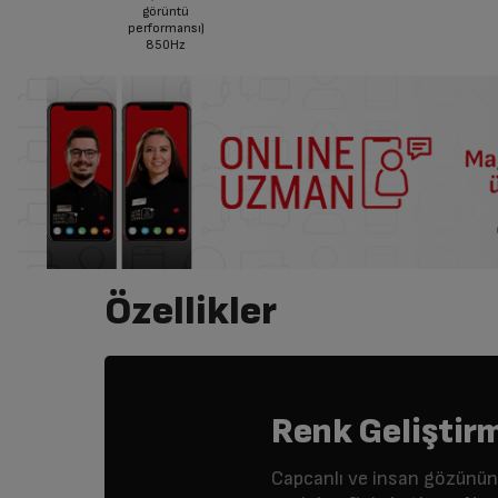
görüntü
performansı)
850Hz
Özellikler
Renk Geliştirm
Capcanlı ve insan gözünün