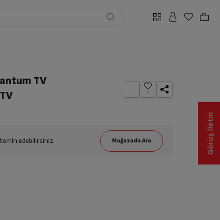
uantum TV
 TV
0
Görüş İletin
emin edebilirsiniz.