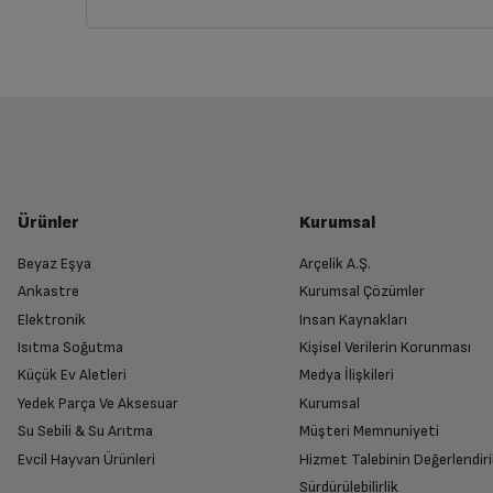
İptal/İade Talebi Oluşturun
Siparişlerim sayfasından iade etmek istediğin
Görüntü Özellikleri
Yetkili Servis İade Randevusu O
Renk Geliştirme Teknolojisi ile mükemmel renkler
Yetkili servis, ürünü adresinizinden teslim 
Ürünler
Kurumsal
Micro Dimming Teknolojisi
Beyaz Eşya
Arçelik A.Ş.
Ankastre
Kurumsal Çözümler
Ürünü Yetkili Servise Teslim Edi
HDR ile sinematik kalitede net görüntü
Elektronik
Insan Kaynakları
Ürünü eksiksiz ve hasarsız olarak faturası ile
Isıtma Soğutma
Kişisel Verilerin Korunması
Küçük Ev Aletleri
Medya İlişkileri
MEMC
Yedek Parça Ve Aksesuar
Kurumsal
Su Sebili & Su Arıtma
Müşteri Memnuniyeti
İade Talebiniz Onaylansın
Kontrast Geliştirici
Evcil Hayvan Ürünleri
Hizmet Talebinin Değerlendiri
Yetkili servis gerekli kontrolleri sağladıkta
Sürdürülebilirlik