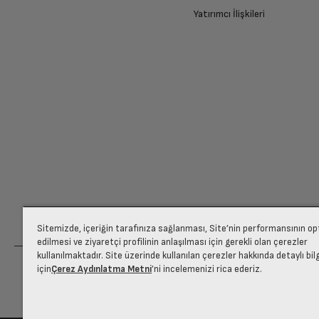
Yatırımcı İlişkileri
Video mükemmellik endeksi (VPI, 300-2700 bandı arasın
Ücretiniz İade Edilsin
PPR (Hareketli görüntü performansı)
Ücret iadesi gerçekleştiğinde SMS ile bilgil
Smart TV Uygulamaları
Siparişiniz henüz teslim edilmediyse iptal talebinizin onayl
Miracast
Yakala Paylaş
Sitemizde, içeriğin tarafınıza sağlanması, Site’nin performansının o
edilmesi ve ziyaretçi profilinin anlaşılması için gerekli olan çerezler
Smart TV
kullanılmaktadır. Site üzerinde kullanılan çerezler hakkında detaylı bil
için
Çerez Aydınlatma Metni
’ni incelemenizi rica ederiz.
DLNA