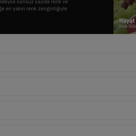
eredeyse sonsuz sayıda renk ve
ğe en yakın renk zenginliğiyle
146
cm
Derinlik
Genişlik
30
cm
146
cm