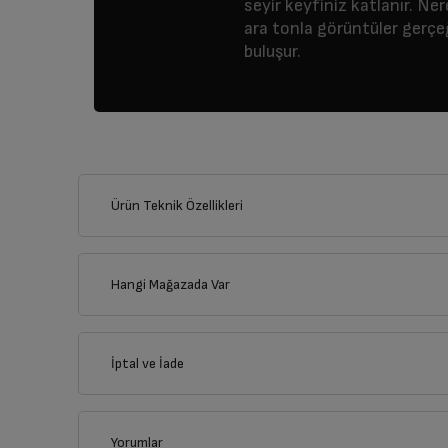
seyir keyfiniz katlanır. N
ara tonla görüntüler gerçe
buluşur.
Ürün Teknik Özellikleri
Hangi Mağazada Var
İl
İptal ve İade
İlçe
Yorumlar