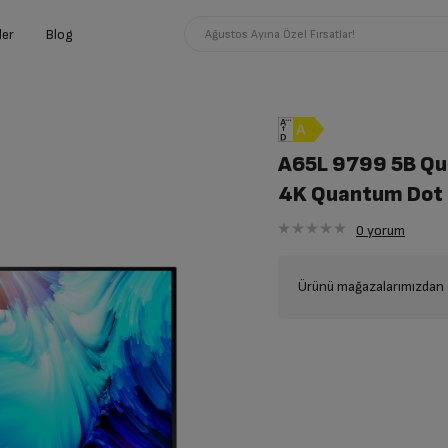
ler
Blog
Ağustos Ayına Özel Fırsatlar!
A65L 9799 5B Q
4K Quantum Dot
0
yorum
Ürünü mağazalarımızdan t