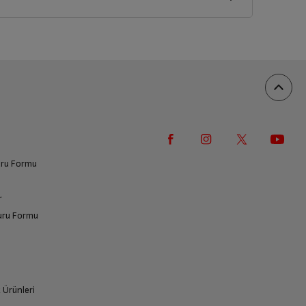
vuru Formu
r
vuru Formu
k Ürünleri