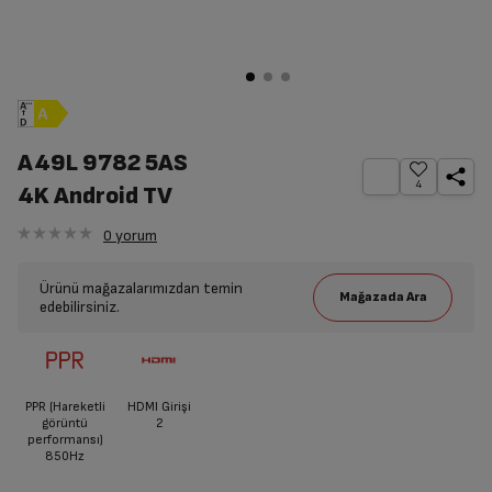
A49L 9782 5AS
4
4K Android TV
0
yorum
Ürünü mağazalarımızdan temin
edebilirsiniz.
PPR (Hareketli
HDMI Girişi
görüntü
2
performansı)
850Hz