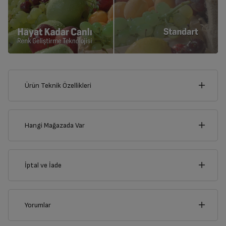
Ürün Teknik Özellikleri
110
cm
Hangi Mağazada Var
İl
İptal ve İade
Derinlik
Genişlik
23
cm
110
cm
İlçe
İptal/İade Talebi Oluşturun
Yorumlar
Siparişlerim sayfasından iade etmek istediğiniz ürünü
bulup, İptal/İade Et’e tıklayarak süreci başlatabilirsiniz.