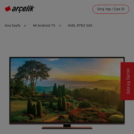
Ana Sayfa
4K Android TV
A49L 9782 5AS
Görüş İletin