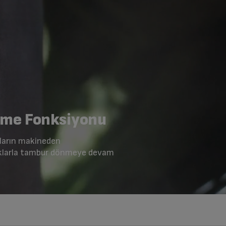
eme Fonksiyonu
rların makineden
lıklarla tambur dönmeye devam