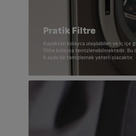
Pratik Filtre
Kapaktan kolayca ulaşılabilen ve iç içe 
filtre kolayca temizlenebilmektedir. Bu 
6 ayda bir temizlemek yeterli olacaktır.