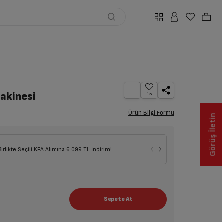
akinesi
15
Ürün Bilgi Formu
Görüş İletin
Seçili Beyaz E
Birlikte Seçili KEA Alımına 6.099 TL İndirim!
İndirim!