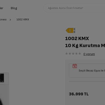
ler
Blog
Ağustos Ayına Özel Fırsatlar!
inesi
1002 KMX
1002 KMX
10 Kg Kurutma M
0
yorum
Seçili Beyaz Eşya ile 
36.999 TL