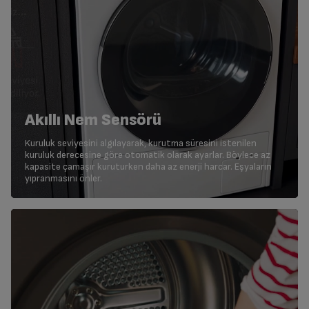
Akıllı Nem Sensörü
Kuruluk seviyesini algılayarak, kurutma süresini istenilen
kuruluk derecesine göre otomatik olarak ayarlar. Böylece az
kapasite çamaşır kuruturken daha az enerji harcar. Eşyaların
yıpranmasını önler.