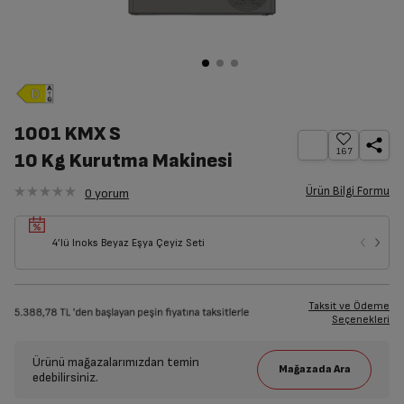
1001 KMX S
167
10 Kg Kurutma Makinesi
Ürün Bilgi Formu
0
yorum
4’lü Inoks Beyaz Eşya Çeyiz Seti
Taksit ve Ödeme
Seçenekleri
Ürünü mağazalarımızdan temin
edebilirsiniz.