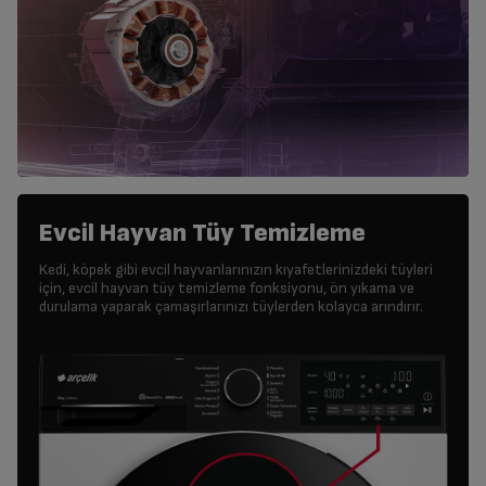
Evcil Hayvan Tüy Temizleme
Kedi, köpek gibi evcil hayvanlarınızın kıyafetlerinizdeki tüyleri
için, evcil hayvan tüy temizleme fonksiyonu, ön yıkama ve
durulama yaparak çamaşırlarınızı tüylerden kolayca arındırır.