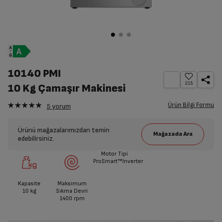
10140 PMI
215
10 Kg Çamaşır Makinesi
Ürün Bilgi Formu
5
yorum
Ürünü mağazalarımızdan temin
edebilirsiniz.
Motor Tipi
ProSmart™Inverter
Kapasite
Maksimum
10
kg
Sıkma Devri
1400
rpm