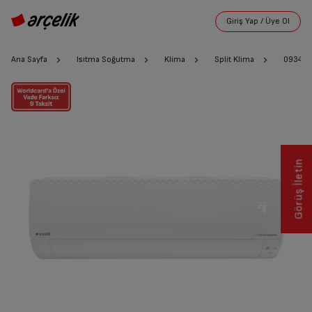
Ana Sayfa
Isıtma Soğutma
Klima
Split Klima
09345 
Görüş İletin