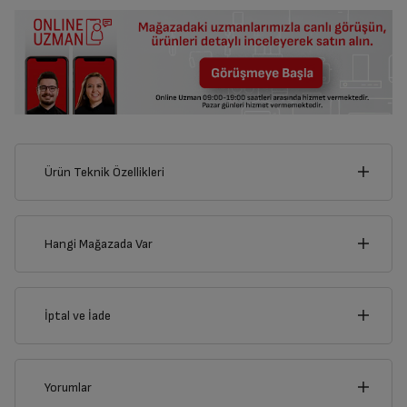
Ürün Teknik Özellikleri
84
cm
Hangi Mağazada Var
İl
İptal ve İade
Derinlik
Genişlik
19
cm
84
cm
İlçe
İptal/İade Talebi Oluşturun
Yorumlar
Siparişlerim sayfasından iade etmek istediğiniz ürünü