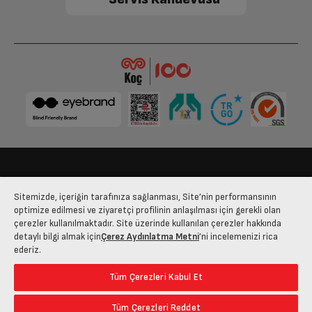
Diğer Bağlantılar
Optik Ses Çıkışı
Diğer Bağlantılar
Var
Akıllı TV Özellikleri
Kumanda Sesli Kontrol
Uzaktan Kumanda
Bize Ulaşın
Kişisel Verilerin Korunması
İşlem Rehberi
Tasarım Özellikleri
Sitemizde, içeriğin tarafınıza sağlanması, Site’nin performansının
Satış Sözleşmesi
optimize edilmesi ve ziyaretçi profilinin anlaşılması için gerekli olan
çerezler kullanılmaktadır. Site üzerinde kullanılan çerezler hakkında
Renk
Açık Gümüş
© 2025 arcelik.com.tr
detaylı bilgi almak için
Çerez Aydınlatma Metni
’ni incelemenizi rica
ederiz.
Oyun ve Performans Özellikleri
Tüm Çerezleri Kabul Et
Tüm Çerezleri Reddet