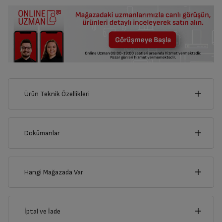
Ürün Teknik Özellikleri
123
cm
Dokümanlar
Ürünün güvenli kurulum ve kullanımı ile ilgili bilgiler ve işaretlerin
açıklamaları kullanma kılavuzlarının ilk bölümünde verilmiştir.
Hangi Mağazada Var
cm
Türkçe
English
72
İl
İptal ve İade