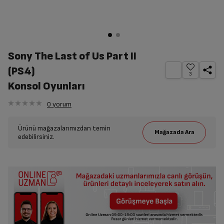
Sony The Last of Us Part II
(PS4)
3
Konsol Oyunları
0
yorum
Ürünü mağazalarımızdan temin
edebilirsiniz.