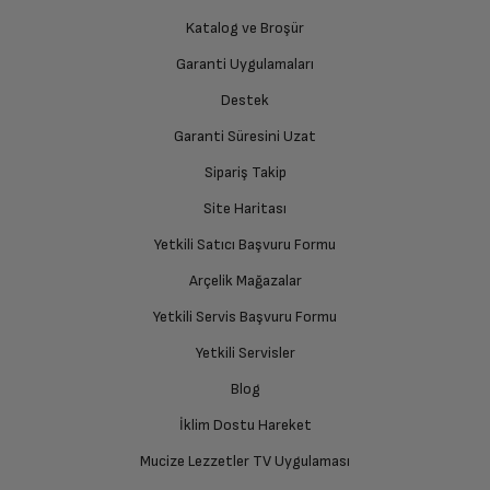
Ürünü Yetkili Servise Teslim Edin
Katalog ve Broşür
Ürünü eksiksiz ve hasarsız olarak faturası ile birlikte
yetkili servise teslim edin.
Garanti Uygulamaları
Destek
Garanti Süresini Uzat
İade Talebiniz Onaylansın
Yetkili servis gerekli kontrolleri sağladıktan sonra İade
Sipariş Takip
süreciniz tamamlanacaktır.
Site Haritası
Yetkili Satıcı Başvuru Formu
Ücretiniz İade Edilsin
Arçelik Mağazalar
Ücret iadesi gerçekleştiğinde SMS ile bilgilendirme
Yetkili Servis Başvuru Formu
sağlanacaktır.
Yetkili Servisler
Siparişiniz henüz teslim edilmediyse iptal talebinizin
Blog
onaylanması sonrasında ücret iadeniz en kısa süre içerisinde
gerçekleşecektir.
İklim Dostu Hareket
Mucize Lezzetler TV Uygulaması