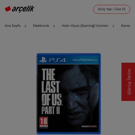
Ana Sayfa
Elektronik
Hobi-Oyun (Gaming) Ürünleri
Konsol O
Görüş İletin