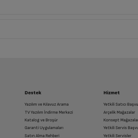
Derinlik
Genişlik
1
cm
7
cm
iz ürünü bulup, İptal/İade Et’e tıklayarak süreci başlatabilirsiniz.
Bu ürüne henüz yorum yapılmamış.
İlk yorumu sen yap!
luşturun
Var
almak üzere sizinle randevu için iletişime geçecektir.
Destek
Hizmet
Beyaz
Yazılım ve Kılavuz Arama
Yetkili Satıcı Baş
TV Yazılım İndirme Merkezi
Arçelik Mağazalar
n
iOS
Katalog ve Broşür
Konsept Mağazala
 birlikte yetkili servise teslim edin.
Garanti Uygulamaları
Yetkili Servis Baş
Satın Alma Rehberi
Yetkili Servisler
IOS 18