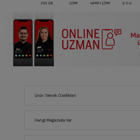
256 GB
12MP
48MP+12MP
6.3
in
Ürün Teknik Özellikleri
Hangi Mağazada Var
İl