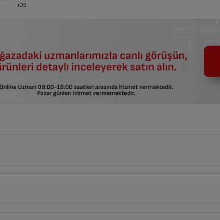
iOS
7
cm