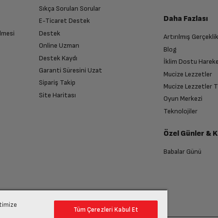
Sıkça Sorulan Sorular
Daha Fazlası
E-Ticaret Destek
A18 Pro
lmesi
Destek
Artırılmış Gerçekli
n sonra İade süreciniz tamamlanacaktır.
Online Uzman
Blog
Destek Kaydı
6
İklim Dostu Harek
Garanti Süresini Uzat
Mucize Lezzetler
Sipariş Takip
Mucize Lezzetler 
6.3 in
Site Haritası
Oyun Merkezi
endirme sağlanacaktır.
Teknolojiler
2622 x 1206
Özel Günler & 
anması sonrasında ücret iadeniz en kısa süre içerisinde gerçekleşecektir.
Babalar Günü
Super Retina XDR Display
48MP+12MP
ptimize
Tüm Çerezleri Kabul Et