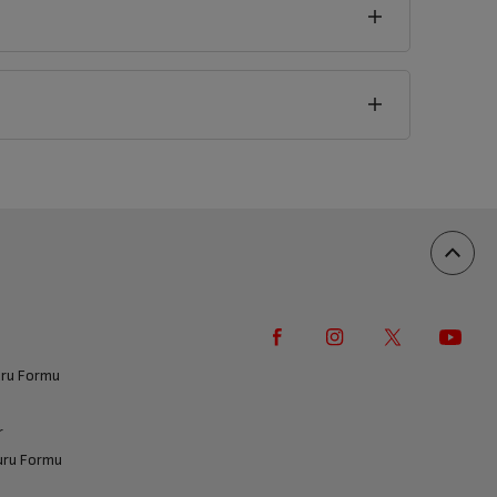
vuru Formu
r
vuru Formu