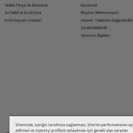
Yedek Parça Ve Aksesuar
Kurumsal
Su Sebili & Su Arıtma
Müşteri Memnuniyeti
İade Talebiniz Onaylansın
İşlemci
Evcil Hayvan Ürünleri
Hizmet Talebinin Değerlendiri
Yetkili servis gerekli kontrolleri sağladıkta
Sürdürülebilirlik
Yatırımcı İlişkileri
İşlemci Çekirdek Sayısı
Ücretiniz İade Edilsin
Ekran Boyutu
Ücret iadesi gerçekleştiğinde SMS ile bilgil
Ekran Çözünürlüğü
Siparişiniz henüz teslim edilmediyse iptal talebinizin onayl
Ekran Tipi
Arka Kamera
Sitemizde, içeriğin tarafınıza sağlanması, Site’nin performansının o
edilmesi ve ziyaretçi profilinin anlaşılması için gerekli olan çerezler