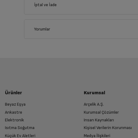
İptal ve İade
İlçe
Yorumlar
İptal/İade Talebi Oluşturun
Siparişlerim sayfasından iade etmek istediğin
Genel Özellikler
Yetkili Servis İade Randevusu O
Yüz Haritalama
Yetkili servis, ürünü adresinizinden teslim 
Ürünler
Kurumsal
Renk
Beyaz Eşya
Arçelik A.Ş.
Ankastre
Kurumsal Çözümler
Ürünü Yetkili Servise Teslim Edi
İşletim Sistemi
Elektronik
Insan Kaynakları
Ürünü eksiksiz ve hasarsız olarak faturası ile
Isıtma Soğutma
Kişisel Verilerin Korunması
Küçük Ev Aletleri
Medya İlişkileri
İşletim Sistemi Versionu