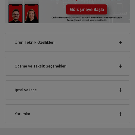
Ürün Teknik Özellikleri
27
cm
Ödeme ve Taksit Seçenekleri
Kredi Kartı
İptal ve İade
cm
Çoklu Kart ile yapılacak ödemelerde , belirtilen vadeli
38
taksit seçenekleri kullanılamayacaktır.
Kredi Seçenekleri
İptal/İade Talebi Oluşturun
Yorumlar
Siparişlerim sayfasından iade etmek istediğiniz ürünü
Nasıl Kullanılır?
Bireysel Kredi Kartı
Ticari Kredi Kartı
bulup, İptal/İade Et’e tıklayarak süreci başlatabilirsiniz.
Havale / EFT