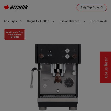
Ana Sayfa
Küçük Ev Aletleri
Kahve Makinesi
Espresso Makin
Görüş İletin