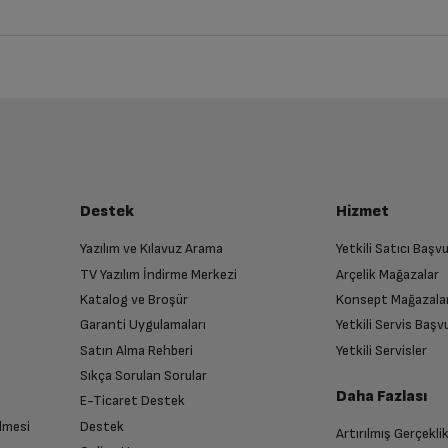
iz ürünü bulup, İptal/İade Et’e tıklayarak süreci başlatabilirsiniz.
Bu ürüne henüz yorum yapılmamış.
İlk yorumu sen yap!
luşturun
almak üzere sizinle randevu için iletişime geçecektir.
Destek
Hizmet
Yazılım ve Kılavuz Arama
Yetkili Satıcı Baş
TV Yazılım İndirme Merkezi
Arçelik Mağazalar
n
Katalog ve Broşür
Konsept Mağazala
 birlikte yetkili servise teslim edin.
Garanti Uygulamaları
Yetkili Servis Baş
Satın Alma Rehberi
Yetkili Servisler
Sıkça Sorulan Sorular
Daha Fazlası
E-Ticaret Destek
lmesi
Destek
Artırılmış Gerçekli
n sonra İade süreciniz tamamlanacaktır.