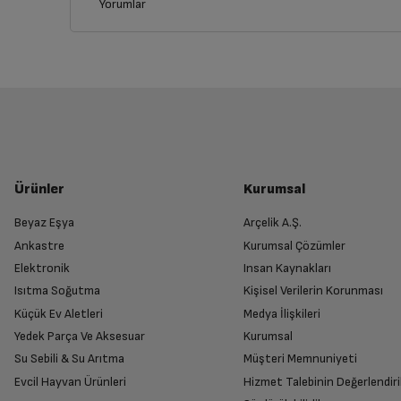
Yorumlar
İptal/İade Talebi Oluşturun
Siparişlerim sayfasından iade etmek istediğin
Yetkili Servis İade Randevusu O
Yetkili servis, ürünü adresinizinden teslim 
Ürünler
Kurumsal
Beyaz Eşya
Arçelik A.Ş.
Ankastre
Kurumsal Çözümler
Ürünü Yetkili Servise Teslim Edi
Elektronik
Insan Kaynakları
Ürünü eksiksiz ve hasarsız olarak faturası ile
Isıtma Soğutma
Kişisel Verilerin Korunması
Küçük Ev Aletleri
Medya İlişkileri
Yedek Parça Ve Aksesuar
Kurumsal
Su Sebili & Su Arıtma
Müşteri Memnuniyeti
İade Talebiniz Onaylansın
Evcil Hayvan Ürünleri
Hizmet Talebinin Değerlendiri
Yetkili servis gerekli kontrolleri sağladıkta