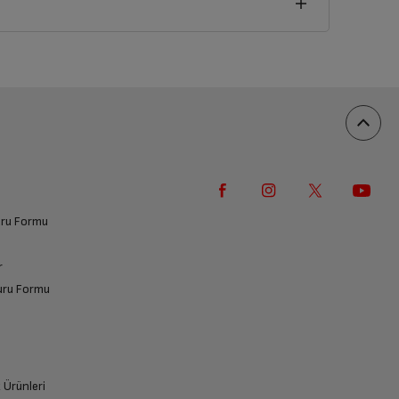
vuru Formu
r
vuru Formu
k Ürünleri