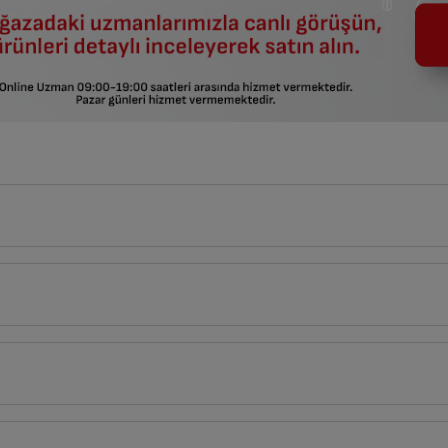
28
cm
Derinlik
Genişlik
12
cm
28
cm