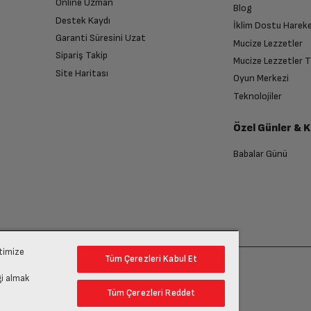
Online Uzman
Blog
Destek Kaydı
İklim Dostu Harek
Garanti Süresini Uzat
Mucize Lezzetler
Sipariş Takip
Mucize Lezzetler 
Site Haritası
Oyun Merkezi
endirme sağlanacaktır.
Teknolojiler
Özel Günler & 
anması sonrasında ücret iadeniz en kısa süre içerisinde gerçekleşecektir.
Babalar Günü
ptimize
Tüm Çerezleri Kabul Et
gi almak
Tüm Çerezleri Reddet