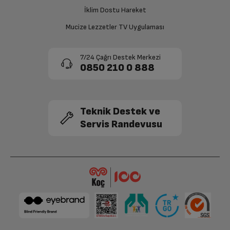
onaylanması sonrasında ücret iadeniz en kısa süre içerisinde
gerçekleşecektir.
İklim Dostu Hareket
İşlemci Çekirdek Sayısı
6
Mucize Lezzetler TV Uygulaması
Ekran Boyutu
6.7 in
7/24 Çağrı Destek Merkezi
0850 210 0 888
Ekran Çözünürlüğü
2778X1284
Ekran Tipi
Super Retina XDR Display
Teknik Destek ve
Servis Randevusu
2.Arka Kamera
Var
Kamera Zoom
Dijital
Ön Kamera Flaş
Var
Bluetooth
Var