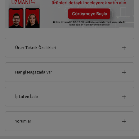
Ürün Teknik Özellikleri
8
cm
Hangi Mağazada Var
İl
İptal ve İade
Derinlik
Genişlik
1
cm
8
cm
İlçe
İptal/İade Talebi Oluşturun
Yorumlar
Siparişlerim sayfasından iade etmek istediğiniz ürünü
bulup, İptal/İade Et’e tıklayarak süreci başlatabilirsiniz.