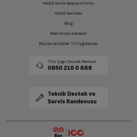
Yetkili Servis Başvuru Formu
sağlanacaktır.
İşlemci Çekirdek Sayısı
8
Yetkili Servisler
Siparişiniz henüz teslim edilmediyse iptal talebinizin
Blog
İşlemci Hızı
2.0 Ghz
onaylanması sonrasında ücret iadeniz en kısa süre içerisinde
gerçekleşecektir.
İklim Dostu Hareket
Ekran Boyutu
6.53 in
Mucize Lezzetler TV Uygulaması
Arka Kamera
48MP+8MP+2MP+2MP
7/24 Çağrı Destek Merkezi
0850 210 0 888
Ön Kamera
8 MP
2.Arka Kamera
Var
Teknik Destek ve
Servis Randevusu
Kamera Zoom
Dijital
Bluetooth
Var