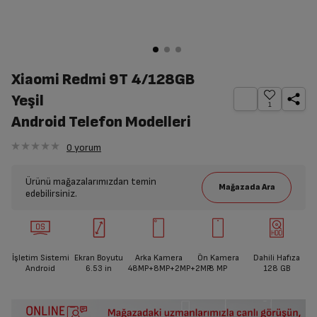
Xiaomi Redmi 9T 4/128GB
Yeşil
1
Android Telefon Modelleri
0
yorum
Ürünü mağazalarımızdan temin
edebilirsiniz.
İşletim Sistemi
Ekran Boyutu
Arka Kamera
Ön Kamera
Dahili Hafıza
Android
6.53
in
48MP+8MP+2MP+2MP
8 MP
128 GB