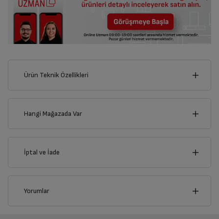
Ürün Teknik Özellikleri
6
cm
Hangi Mağazada Var
İl
İptal ve İade
Derinlik
Genişlik
3
cm
6
cm
İlçe
İptal/İade Talebi Oluşturun
Yorumlar
Siparişlerim sayfasından iade etmek istediğiniz ürünü
bulup, İptal/İade Et’e tıklayarak süreci başlatabilirsiniz.