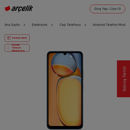
Ana Sayfa
Elektronik
Cep Telefonu
Android Telefon Modelle
Hediye Çeki
Xiaomi
Türkiye
Güvencesi
Görüş İletin