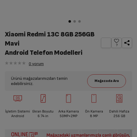
Xiaomi Redmi 13C 8GB 256GB
Mavi
7
Android Telefon Modelleri
0
yorum
Ürünü mağazalarımızdan temin
edebilirsiniz.
İşletim Sistemi
Ekran Boyutu
Arka Kamera
Ön Kamera
Dahili Hafıza
Android
6.74
in
50MP+2MP
8 MP
256 GB