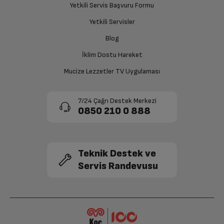
Yetkili Servis Başvuru Formu
sağlanacaktır.
Ekran Tipi
IPS LCD
Yetkili Servisler
Siparişiniz henüz teslim edilmediyse iptal talebinizin
Blog
Arka Kamera
50MP+2MP
onaylanması sonrasında ücret iadeniz en kısa süre içerisinde
gerçekleşecektir.
İklim Dostu Hareket
Ön Kamera
8 MP
Mucize Lezzetler TV Uygulaması
2.Arka Kamera
Var
7/24 Çağrı Destek Merkezi
0850 210 0 888
Bluetooth
Var
Wi-Fi
Var
Teknik Destek ve
Servis Randevusu
GPS
Var
Dahili Hafıza
256 GB