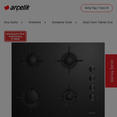
Ana Sayfa
Ankastre
Ankastre Ocak
Gazlı Cam Tablalı Ocak
Görüş İletin