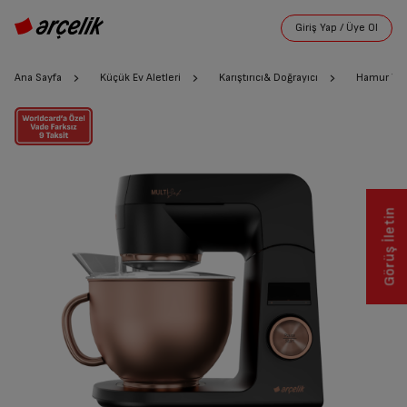
Ana Sayfa
Küçük Ev Aletleri
Karıştırıcı& Doğrayıcı
Hamur Yoğ
Görüş İletin