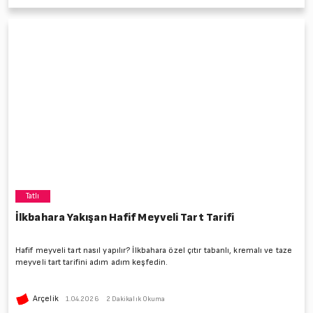
Tatlı
İlkbahara Yakışan Hafif Meyveli Tart Tarifi
Hafif meyveli tart nasıl yapılır? İlkbahara özel çıtır tabanlı, kremalı ve taze
meyveli tart tarifini adım adım keşfedin.
Arçelik
1.04.2026
2 Dakikalık Okuma