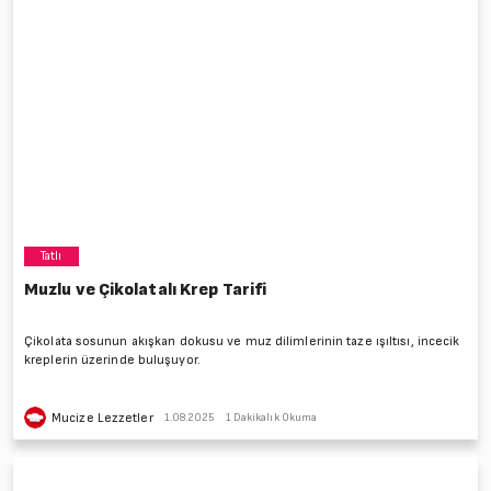
Tatlı
Muzlu ve Çikolatalı Krep Tarifi
Çikolata sosunun akışkan dokusu ve muz dilimlerinin taze ışıltısı, incecik
kreplerin üzerinde buluşuyor.
Mucize Lezzetler
1.08.2025
1 Dakikalık Okuma