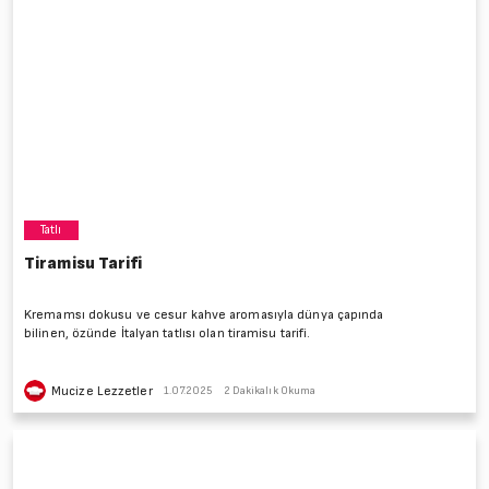
Tatlı
Tiramisu Tarifi
Kremamsı dokusu ve cesur kahve aromasıyla dünya çapında
bilinen, özünde İtalyan tatlısı olan tiramisu tarifi.
Mucize Lezzetler
1.07.2025
2 Dakikalık Okuma