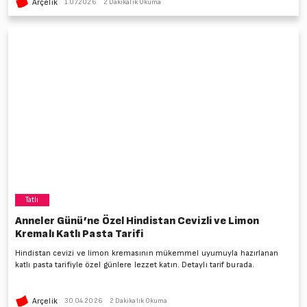
Arçelik
1.07.2026
2 Dakikalık Okuma
Tatlı
Anneler Günü’ne Özel Hindistan Cevizli ve Limon
Kremalı Katlı Pasta Tarifi
Hindistan cevizi ve limon kremasının mükemmel uyumuyla hazırlanan
katlı pasta tarifiyle özel günlere lezzet katın. Detaylı tarif burada.
Arçelik
30.04.2026
2 Dakikalık Okuma