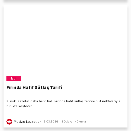
Tatlı
Fırında Hafif Sütlaç Tarifi
Klasik lezzetin daha hafif hali. Fırında hafif sütlaç tarifini püf noktalarıyla
birlikte keşfedin.
Mucize Lezzetler
3.03.2026
3 Dakikalık Okuma