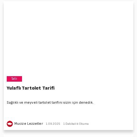
Tatlı
Yulaflı Tartolet Tarifi
Sağlıklı ve meyveli tartolet tarifini sizin için denedik.
Mucize Lezzetler
1.09.2025
1 Dakikalık Okuma