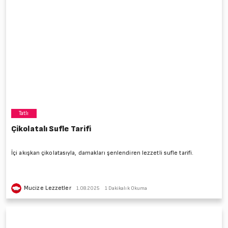
Tatlı
Çikolatalı Sufle Tarifi
İçi akışkan çikolatasıyla, damakları şenlendiren lezzetli sufle tarifi.
Mucize Lezzetler
1.08.2025
1 Dakikalık Okuma