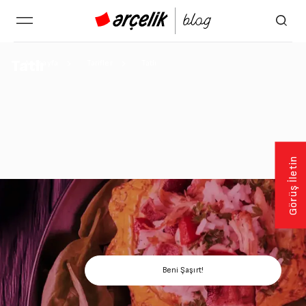
Tatlı
Anasayfa
Tarifler
Tatlı
Görüş İletin
Bugün ne okusam diyorsan,
Beni Şaşırt butonuna tıkla ve
keşfetmeye başla!