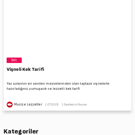
Tatlı
Vişneli Kek Tarifi
Yaz aylarının en sevilen meyvelerinden olan taptaze vişnelerle
hazırladığınız yumuşacık ve lezzetli kek tarifi.
Mucize Lezzetler
1.07.2025
1 Dakikalık Okuma
Kategoriler