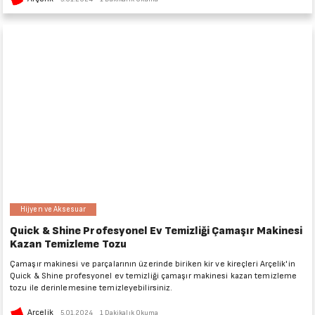
Hijyen ve Aksesuar
Quick & Shine Profesyonel Ev Temizliği Çamaşır Makinesi
Kazan Temizleme Tozu
Çamaşır makinesi ve parçalarının üzerinde biriken kir ve kireçleri Arçelik'in
Quick & Shine profesyonel ev temizliği çamaşır makinesi kazan temizleme
tozu ile derinlemesine temizleyebilirsiniz.
Arçelik
5.01.2024
1 Dakikalık Okuma