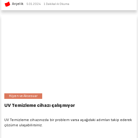
Arçelik
5.01.2024
1 Dakikalık Okuma
Hijyen ve Aksesuar
UV Temizleme cihazı çalışmıyor
UV Temizleme cihazınızda bir problem varsa aşağıdaki adımları takip ederek
çözüme ulaşabilirsiniz.