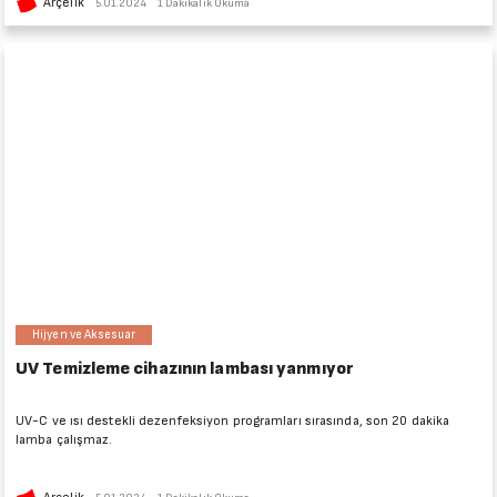
Arçelik
5.01.2024
1 Dakikalık Okuma
Hijyen ve Aksesuar
UV Temizleme cihazının lambası yanmıyor
UV-C ve ısı destekli dezenfeksiyon programları sırasında, son 20 dakika
lamba çalışmaz.