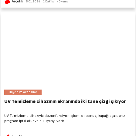
Arçelik
5.01.2024
1 Dakikalık Okuma
Hijyen ve Aksesuar
UV Temizleme cihazının ekranında iki tane çizgi çıkıyor
UV Temizleme cihazıyla dezenfeksiyon işlemi sırasında, kapağı açarsanız
program iptal olur ve bu uyarıyı verir.