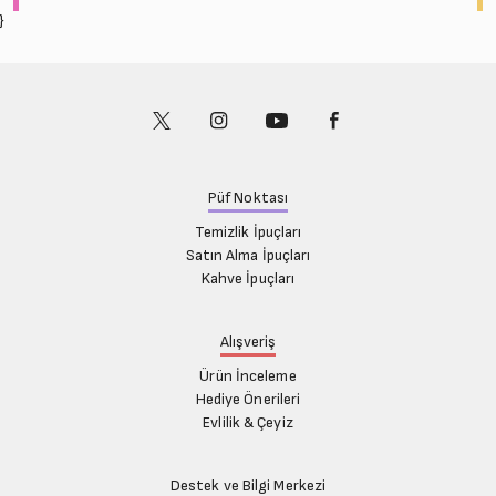
Ekim (6)
Kasım (5)
}
Kasım (6)
Aralık (6)
Aralık (6)
Püf Noktası
Temizlik İpuçları
Satın Alma İpuçları
Kahve İpuçları
Alışveriş
Ürün İnceleme
Hediye Önerileri
Evlilik & Çeyiz
Destek ve Bilgi Merkezi