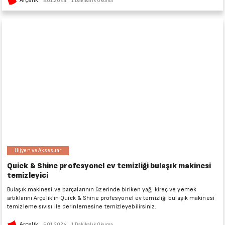
Arçelik
5.01.2024
1 Dakikalık Okuma
Hijyen ve Aksesuar
Quick & Shine profesyonel ev temizliği bulaşık makinesi
temizleyici
Bulaşık makinesi ve parçalarının üzerinde biriken yağ, kireç ve yemek
artıklarını Arçelik'in Quick & Shine profesyonel ev temizliği bulaşık makinesi
temizleme sıvısı ile derinlemesine temizleyebilirsiniz.
Arçelik
5.01.2024
1 Dakikalık Okuma