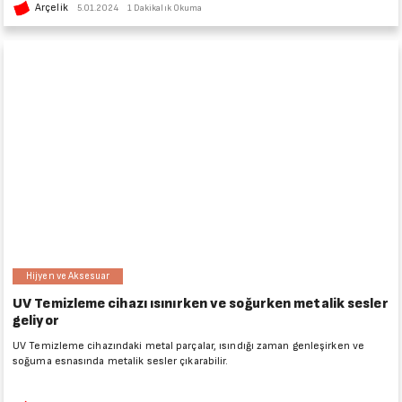
Arçelik
5.01.2024
1 Dakikalık Okuma
Hijyen ve Aksesuar
UV Temizleme cihazı ısınırken ve soğurken metalik sesler
geliyor
UV Temizleme cihazındaki metal parçalar, ısındığı zaman genleşirken ve
soğuma esnasında metalik sesler çıkarabilir.