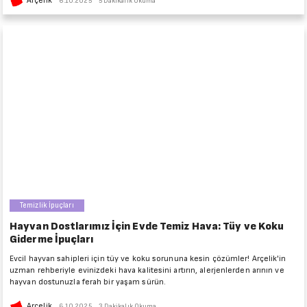
Arçelik
6.10.2025
5 Dakikalık Okuma
Temizlik İpuçları
Hayvan Dostlarımız İçin Evde Temiz Hava: Tüy ve Koku
Giderme İpuçları
Evcil hayvan sahipleri için tüy ve koku sorununa kesin çözümler! Arçelik'in
uzman rehberiyle evinizdeki hava kalitesini artırın, alerjenlerden arının ve
hayvan dostunuzla ferah bir yaşam sürün.
Arçelik
6.10.2025
3 Dakikalık Okuma