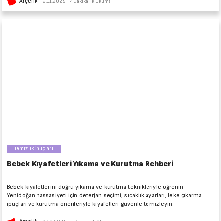
Arçelik
6.11.2025
4 Dakikalık Okuma
Temizlik İpuçları
Bebek Kıyafetleri Yıkama ve Kurutma Rehberi
Bebek kıyafetlerini doğru yıkama ve kurutma teknikleriyle öğrenin!
Yenidoğan hassasiyeti için deterjan seçimi, sıcaklık ayarları, leke çıkarma
ipuçları ve kurutma önerileriyle kıyafetleri güvenle temizleyin.