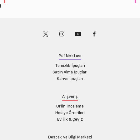
Ekim (6)
Kasım (5)
}
Kasım (6)
Aralık (6)
Aralık (6)
Püf Noktası
Temizlik İpuçları
Satın Alma İpuçları
Kahve İpuçları
Alışveriş
Ürün İnceleme
Hediye Önerileri
Evlilik & Çeyiz
Destek ve Bilgi Merkezi