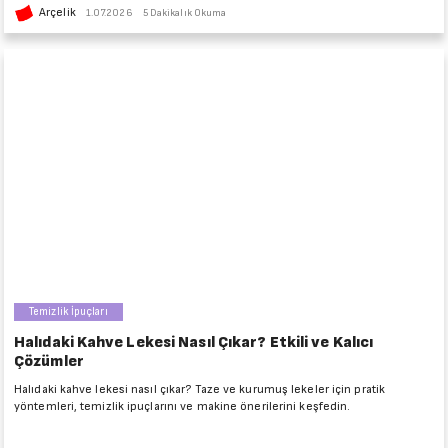
Arçelik
1.07.2026
5 Dakikalık Okuma
Temizlik İpuçları
Halıdaki Kahve Lekesi Nasıl Çıkar? Etkili ve Kalıcı
Çözümler
Halıdaki kahve lekesi nasıl çıkar? Taze ve kurumuş lekeler için pratik
yöntemleri, temizlik ipuçlarını ve makine önerilerini keşfedin.