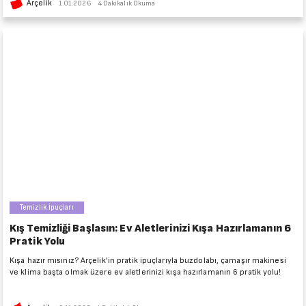
Arçelik
1.01.2026
4 Dakikalık Okuma
Temizlik İpuçları
Kış Temizliği Başlasın: Ev Aletlerinizi Kışa Hazırlamanın 6
Pratik Yolu
Kışa hazır mısınız? Arçelik'in pratik ipuçlarıyla buzdolabı, çamaşır makinesi
ve klima başta olmak üzere ev aletlerinizi kışa hazırlamanın 6 pratik yolu!