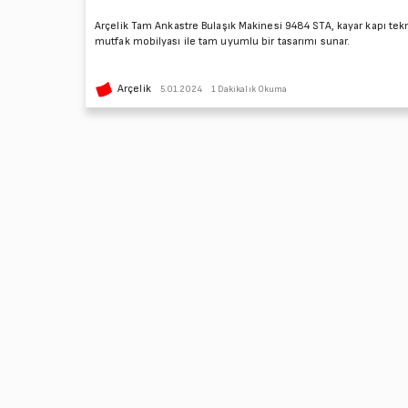
Arçelik Tam Ankastre Bulaşık Makinesi 9484 STA, kayar kapı tekn
mutfak mobilyası ile tam uyumlu bir tasarımı sunar.
Arçelik
5.01.2024
1 Dakikalık Okuma