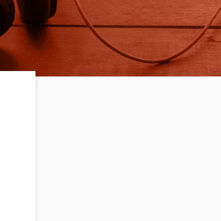
na tıkla ve keşfetmeye başla!