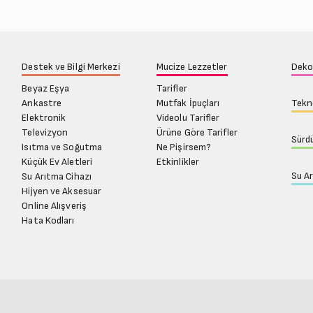
Destek ve Bilgi Merkezi
Mucize Lezzetler
Deko
Beyaz Eşya
Tarifler
Ankastre
Mutfak İpuçları
Tekno
Elektronik
Videolu Tarifler
Televizyon
Ürüne Göre Tarifler
Sürdü
Isıtma ve Soğutma
Ne Pişirsem?
Küçük Ev Aletleri
Etkinlikler
Su A
Su Arıtma Cihazı
Hijyen ve Aksesuar
Online Alışveriş
Hata Kodları