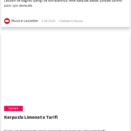
Lezzeti ve sağlıklı içeriği ile sofralarınıza renk katacak kabak çorbası tarifini
sizin için derledik.
Mucize Lezzetler
1.06.2025
1 Dakikalık Okuma
İçecek
Karpuzlu Limonata Tarifi