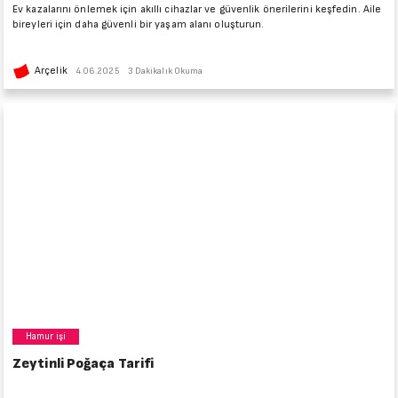
Ev kazalarını önlemek için akıllı cihazlar ve güvenlik önerilerini keşfedin. Aile
bireyleri için daha güvenli bir yaşam alanı oluşturun.
Arçelik
4.06.2025
3 Dakikalık Okuma
Hamur işi
Zeytinli Poğaça Tarifi