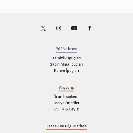
Temmuz (5)
Ağustos (24)
Ağustos (7)
Eylül (31)
Eylül (7)
Ekim (4)
Ekim (6)
Kasım (5)
Kasım (6)
Aralık (6)
Aralık (6)
Püf Noktası
Temizlik İpuçları
Satın Alma İpuçları
Kahve İpuçları
Alışveriş
Ürün İnceleme
Hediye Önerileri
Evlilik & Çeyiz
Destek ve Bilgi Merkezi