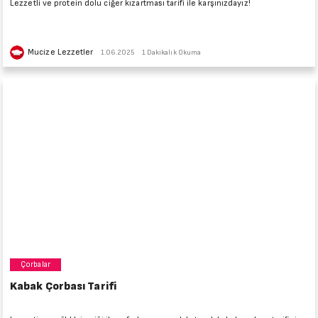
Lezzetli ve protein dolu ciğer kızartması tarifi ile karşınızdayız!
Mucize Lezzetler
1.06.2025
1 Dakikalık Okuma
Çorbalar
Kabak Çorbası Tarifi