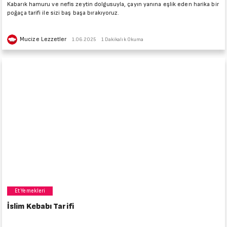
Kabarık hamuru ve nefis zeytin dolgusuyla, çayın yanına eşlik eden harika bir
poğaça tarifi ile sizi baş başa bırakıyoruz.
Mucize Lezzetler
1.06.2025
1 Dakikalık Okuma
Et Yemekleri
İslim Kebabı Tarifi