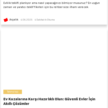
Evlilik teklifi planlıyor ama nasıl yapacağınızı bilmiyor musunuz? En uygun
zaman ve yaratıcı teklif fikirleri için bu rehber size ilham verecek.
Arçelik
4.06.2025
4 Dakikalık Okuma
Teknoloji
Ev Kazalarına Karşı Hazırlıklı Olun: Güvenli Evler İçin
Akıllı Çözümler