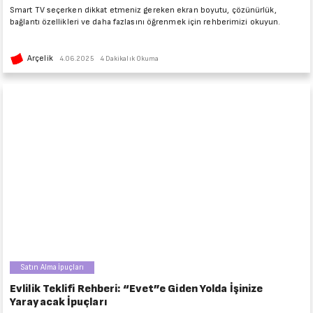
Smart TV seçerken dikkat etmeniz gereken ekran boyutu, çözünürlük,
bağlantı özellikleri ve daha fazlasını öğrenmek için rehberimizi okuyun.
Arçelik
4.06.2025
4 Dakikalık Okuma
Satın Alma İpuçları
Evlilik Teklifi Rehberi: “Evet”e Giden Yolda İşinize
Yarayacak İpuçları