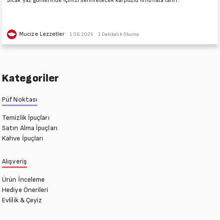
Sıcak yaz günlerinde içinizi serinletecek karpuzlu limonata tarifi.
Mucize Lezzetler
1.06.2025
1 Dakikalık Okuma
Kategoriler
Püf Noktası
Temizlik İpuçları
Satın Alma İpuçları
Kahve İpuçları
Alışveriş
Ürün İnceleme
Hediye Önerileri
Evlilik & Çeyiz