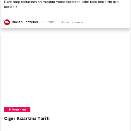
Gaziantep sofrasının en meşhur yemeklerinden islim kebabını sizin için
derledik.
Mucize Lezzetler
1.06.2025
2 Dakikalık Okuma
Et Yemekleri
Ciğer Kızartma Tarifi