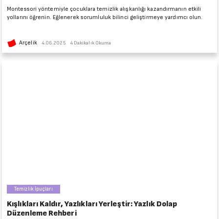
Montessori yöntemiyle çocuklara temizlik alışkanlığı kazandırmanın etkili
yollarını öğrenin. Eğlenerek sorumluluk bilinci geliştirmeye yardımcı olun.
Arçelik
4.06.2025
4 Dakikalık Okuma
Temizlik İpuçları
Kışlıkları Kaldır, Yazlıkları Yerleştir: Yazlık Dolap
Düzenleme Rehberi