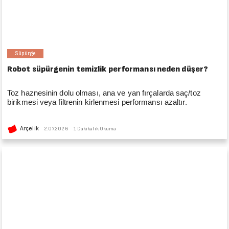
Süpürge
Robot süpürgenin temizlik performansı neden düşer?
Toz haznesinin dolu olması, ana ve yan fırçalarda saç/toz
birikmesi veya filtrenin kirlenmesi performansı azaltır.
Arçelik
2.07.2026
1 Dakikalık Okuma