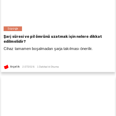
Süpürge
Şarj süresi ve pil ömrünü uzatmak için nelere dikkat
edilmelidir?
Cihaz tamamen boşalmadan şarja takılması önerilir.
Arçelik
2.07.2026
1 Dakikalık Okuma