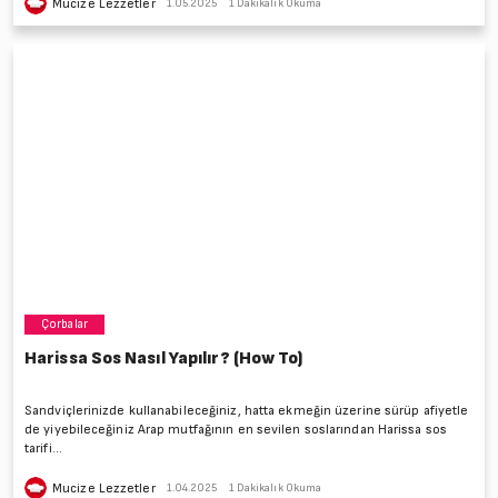
Mucize Lezzetler
1.05.2025
1 Dakikalık Okuma
Çorbalar
Harissa Sos Nasıl Yapılır? (How To)
Sandviçlerinizde kullanabileceğiniz, hatta ekmeğin üzerine sürüp afiyetle
de yiyebileceğiniz Arap mutfağının en sevilen soslarından Harissa sos
tarifi...
Mucize Lezzetler
1.04.2025
1 Dakikalık Okuma