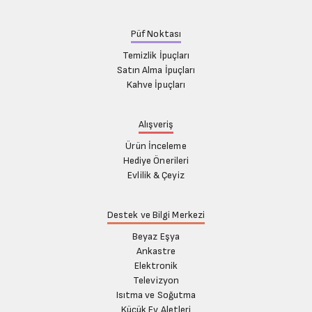
Kasım (5)
Kasım (6)
Aralık (6)
Püf Noktası
Aralık (6)
Temizlik İpuçları
Satın Alma İpuçları
Kahve İpuçları
Alışveriş
Ürün İnceleme
Hediye Önerileri
Evlilik & Çeyiz
Destek ve Bilgi Merkezi
Beyaz Eşya
Ankastre
Elektronik
Televizyon
Isıtma ve Soğutma
Küçük Ev Aletleri