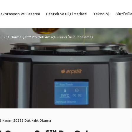
ekorasyon Ve Tasarım
Destek Ve Bilgi Merkezi
Teknoloji
Sürdürüleb
MC 6251 Gurme Şef™ Pro Çok Amaçlı Pişirici Ürün İncelemesi
28 Kasım 2025
3 Dakikalık Okuma