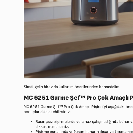
Şimdi gelin biraz da kullanım önerilerinden bahsedelim.
MC 6251 Gurme Şef™ Pro Çok Amaçlı Piş
MC 6251 Gurme Şef™ Pro Çok Amaçlı Pişirici’yi aşağıdaki öneri
sonuçlar elde edebilirsiniz:
Basınçsız pişirmelerde ve cihaz çalışmadığında buhar val
dikkat etmelisiniz.
Pişirme esnasında yoğuşan buharın dışarıya taşmaması 