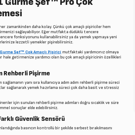
51 Gurme Şef™ Pro Çok
lemesi
 her zamankinden daha kolay. Çünkü çok amaçlı pişiriciler hem
rmenizi sağlayabiliyor. Eğer mutfakta düdüklü tencere
 tencere fonksiyonunu kullanabilirsiniz ya da yemek yapmaya yeni
inize lezzetli yemekler pişirebilirsiniz.
 Gurme Şef™ Çok Amaçlı Pişirici
mutfaktaki yardımcınız olmaya
r hale getirmenize yardımcı olan bu çok amaçlı pişiricinin özellikleri
m Rehberli Pişirme
m sağlamanın yanı sıra kullanıcıya adım adım rehberli pişirme süreci
atlar sağlanarak yemek hazırlama süreci çok daha basit ve stressiz
nenler için sunulan rehberli pişirme adımları doğru sıcaklık ve süre
mmel sonuçlar elde edebilirsiniz.
Farklı Güvenlik Sensörü
mlandığında basıncın kontrollü bir şekilde serbest bırakılmasını