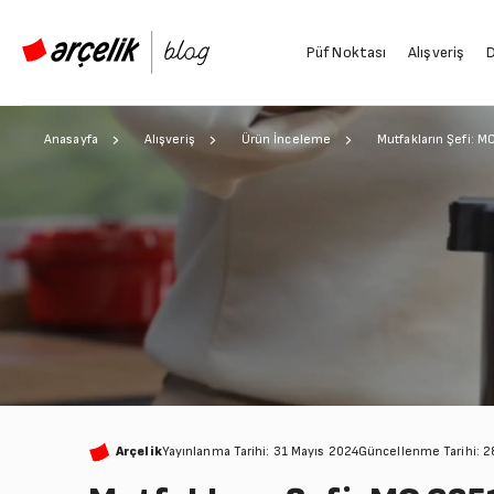
Püf Noktası
Alışveriş
D
Anasayfa
Alışveriş
Ürün İnceleme
Mutfakların Şefi: 
Arçelik
Yayınlanma Tarihi: 31 Mayıs 2024
Güncellenme Tarihi: 