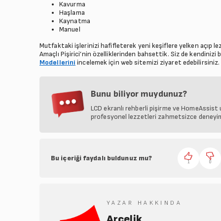
Kavurma
Haşlama
Kaynatma
Manuel
Mutfaktaki işlerinizi hafifleterek yeni keşiflere yelken açıp
Amaçlı Pişirici’nin özelliklerinden bahsettik. Siz de kendinizi
Modellerini
incelemek için web sitemizi ziyaret edebilirsiniz.
Bunu biliyor muydunuz?
LCD ekranlı rehberli pişirme ve HomeAssist u
profesyonel lezzetleri zahmetsizce deneyiml
Bu içeriği faydalı buldunuz mu?
1
0
YAZAR HAKKINDA
Arçelik