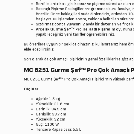
Bonfile, antrikot gibi kassız ve pişirme süresi az olan 
Basınçlı Pişirme Baklagiller programında kuru fasulye, 
önerilir: Önce baklagilleri suda dinlendirin, ardından 
haşlayın. Bu işlemden sonra, tabloda belirtilen süre boy
Sızdırmaz conta yuvasını 2 ayda bir deterjan ve fırça ku
Arçelik Gurme Şef™ Pro ile Hadi Pişirelim
oyununu o
yapabileceğiniz yeni tarifler öğrenebilirsiniz.
Bu önerilere uygun bir şekilde cihazınızı kullanırsanız hem öm
elde edebilirsiniz.
Son olarak da çok amaçlı pişiricinin genel özelliklerine göz at
MC 6251 Gurme Şef™ Pro Çok Amaçlı Pişi
MC 6251 Gurme Şef™ Pro Çok Amaçlı Pişirici ’nin yüksek perfor
Ölçüler
Ağırlık: 1.5 kg
Yükseklik: 31.6 cm
Derinlik: 34.9 cm
Genişlik: 33.7 cm
Yükseklik: 32 cm
Güç: 1100 W
Tencere Kapasitesi: 5.5 L