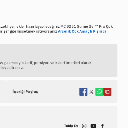
 lezzetli yemekler hazırlayabileceğiniz MC 6251 Gurme Şef™ Pro Çok
 bir şef gibi hissetmek istiyorsanız
Arçelik Çok Amaçlı Pişirici
ygulamasıyla tarif, porsiyon ve kalori önerileri alarak
eyebilirsiniz.
İçeriği Paylaş
Takip Et