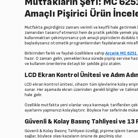
Mutfakların Şefi: MC 62
Amaçlı Pişirici Ürün İnce
Mutfakta geçirdiğiniz zamanı verimli ve keyifli hale getirmek
zamandan tasarruf etmenizi hem de pratik şekilde yemek pişi
kullanmaktan çekiniyorsanız çok amaçlı pişiricilerin düdüklü
başladıysanız otomatik programlarından faydalanarak misafirler
Birbirinden farklı ve faydalı özelliklere sahip
Arçelik MC 6251
hazır. O zaman gelin, yemekleri kısa sürede pişirip servise hazı
ve kullanım önerilerine detaylı bir şekilde göz atalım.
LCD Ekran Kontrol Ünitesi ve Adım Adı
LCD ekran kontrol ünitesi, cihazın tüm işlevlerine kolay erişi
sunar. Her aşamada ekran üzerinden gerekli bilgiler ve talim
hale gelir.
Özellikle mutfakta yeni olanlar veya karmaşık tariflerden çeki
ayarlarını yapmanızı kolaylaştırır. Böylece her seferinde müke
Güvenli & Kolay Basınç Tahliyesi ve 13 
Güvenli & Kolay Basınç Tahliyesi özelliği, pişirme işlemi tama
sağlar, böylece olası kazaların önüne de geçilmiş olur.