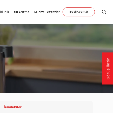
ilirlik
Su Arıtma
Mucize Lezzetler
Görüş İletin
İçindekiler