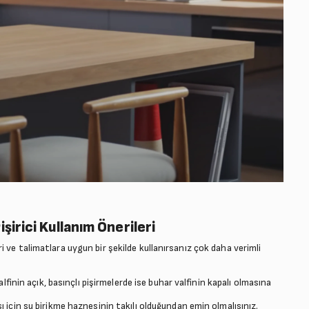
irici Kullanım Önerileri
 ve talimatlara uygun bir şekilde kullanırsanız çok daha verimli
finin açık, basınçlı pişirmelerde ise buhar valfinin kapalı olmasına
için su birikme haznesinin takılı olduğundan emin olmalısınız.