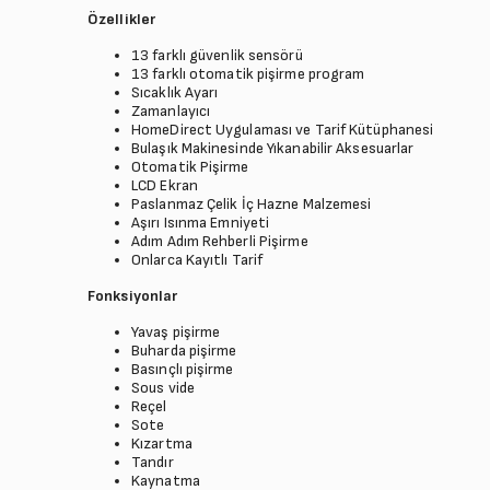
Özellikler
13 farklı güvenlik sensörü
13 farklı otomatik pişirme program
Sıcaklık Ayarı
Zamanlayıcı
HomeDirect Uygulaması ve Tarif Kütüphanesi
Bulaşık Makinesinde Yıkanabilir Aksesuarlar
Otomatik Pişirme
LCD Ekran
Paslanmaz Çelik İç Hazne Malzemesi
Aşırı Isınma Emniyeti
Adım Adım Rehberli Pişirme
Onlarca Kayıtlı Tarif
Fonksiyonlar
Yavaş pişirme
Buharda pişirme
Basınçlı pişirme
Sous vide
Reçel
Sote
Kızartma
Tandır
Kaynatma