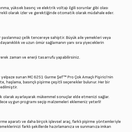
ınma, yüksek basınç ve elektrik voltajı ilgili sorunlar gibi olası
ürekli olarak izler ve gerektiğinde otomatik olarak müdahale eder.
r paslanmaz çelik tencereye sahiptir. Büyük aile yemekleri veya
; dayanıklılık ve uzun ömür sağlamanın yanı sıra yiyeceklerin
erek zaman ve enerji tasarrufu yapabilirsiniz.
bir yelpaze sunan MC 6251 Gurme Şef™ Pro Çok Amaçlı Pişirici’nin
e, haşlama, basınçlı pişirme çeşitli seçenekler bulunur. Her bir
dilmiştir.
atik olarak ayarlayarak mükemmel sonuçlar elde etmenizi sağlar.
dece uygun programı seçip malzemeleri eklemeniz yeterli!
me aparatı ve daha birçok işlevsel araç, farklı pişirme yöntemleriyle
yemeklerinizi farklı şekillerde hazırlamanıza ve sunmanıza imkan