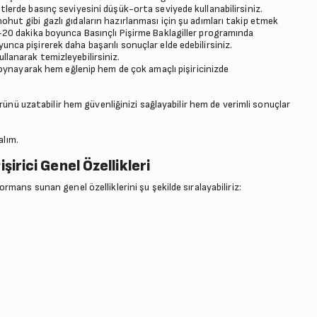
etlerde basınç seviyesini düşük-orta seviyede kullanabilirsiniz.
nohut gibi gazlı gıdaların hazırlanması için şu adımları takip etmek
10-20 dakika boyunca Basınçlı Pişirme Baklagiller programında
unca pişirerek daha başarılı sonuçlar elde edebilirsiniz.
llanarak temizleyebilirsiniz.
ynayarak hem eğlenip hem de çok amaçlı pişiricinizde
rünü uzatabilir hem güvenliğinizi sağlayabilir hem de verimli sonuçlar
alım.
rici Genel Özellikleri
mans sunan genel özelliklerini şu şekilde sıralayabiliriz: