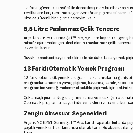
13 farklı güvenlik sensörü ile donatılmış olan bu cihaz; aşırı ıs
tehlikelere karşı koruma sağlar. Sensörler, pişirme sürecini s
Size de güvenli bir pişirme deneyimi kalır.
5,5 Litre Paslanmaz Çelik Tencere
Arçelik MC 6251 Gurme Şef™ Pro, 5,5 litre kapasiteli geniş bi
misafir ağırlamalar için ideal olan bu paslanmaz çelik tencere
lezzetini korur.
Büyük kapasitesi sayesinde bir seferde daha fazla yemek pişir
13 Farklı Otomatik Yemek Programı
13 farklı otomatik yemek programı ile kullanıcılarına geniş 
programları arasında yavaş pişirme, kavurma, tandır, reçel, sot
program ise yemeği mükemmel şekilde pişirmek için optimize e
Çok amaçlı pişirici, doğru pişirme süresi ve sıcaklığını otom
Otomatik programlar sayesinde yemeklerinizi hazırlarken sa
Zengin Aksesuar Seçenekleri
Arçelik MC 6251 Gurme Şef™ Pro; tandır aparatı, buharda pişir
çeşitli yemekler hazırlamanıza olanak tanır. Bu aksesuarlar, 
tanır.