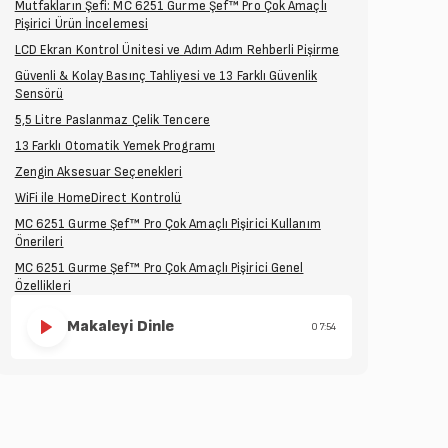
Mutfakların Şefi: MC 6251 Gurme Şef™ Pro Çok Amaçlı
Pişirici Ürün İncelemesi
LCD Ekran Kontrol Ünitesi ve Adım Adım Rehberli Pişirme
Güvenli & Kolay Basınç Tahliyesi ve 13 Farklı Güvenlik
Sensörü
5,5 Litre Paslanmaz Çelik Tencere
13 Farklı Otomatik Yemek Programı
Zengin Aksesuar Seçenekleri
WiFi ile HomeDirect Kontrolü
MC 6251 Gurme Şef™ Pro Çok Amaçlı Pişirici Kullanım
Önerileri
MC 6251 Gurme Şef™ Pro Çok Amaçlı Pişirici Genel
Özellikleri
Makaleyi Dinle
07:54