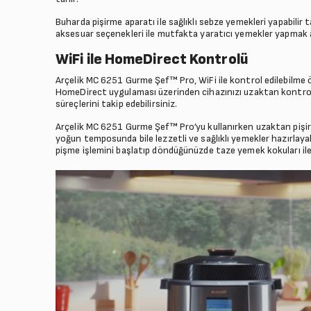
Buharda pişirme aparatı ile sağlıklı sebze yemekleri yapabilir t
aksesuar seçenekleri ile mutfakta yaratıcı yemekler yapmak a
WiFi ile HomeDirect Kontrolü
Arçelik MC 6251 Gurme Şef™ Pro, WiFi ile kontrol edilebilme ö
HomeDirect uygulaması üzerinden cihazınızı uzaktan kontrol e
süreçlerini takip edebilirsiniz.
Arçelik MC 6251 Gurme Şef™ Pro’yu kullanırken uzaktan piş
yoğun temposunda bile lezzetli ve sağlıklı yemekler hazırlay
pişme işlemini başlatıp döndüğünüzde taze yemek kokuları ile k