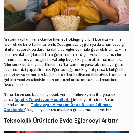
Ailecek yapılan her aktivite kıymetli olduğu gibi birlikte dizi ve film
izlemek de bir o kadar önemli. Çocuğunuza uygun ya da onun sevdiği
filmleri seçerek bu durumu daha da eğlenceli hale getirebilirsiniz. Film
izlemeyi daha eğlenceli hale getirmenin bir diğer yolu ise evinizi bir
sinema salonuymuş gibi hayal edip küçük kağıt biletler hazırlamak.
Dilerseniz bu dizi ya da filmleri hafta içerisine yayarak temaya göre
seçimlerinizi yapabilirsiniz. Eğer çocuğunuz keyif alıyorsa izlediği film
ve dizileri yazması için küçük bir defter hediye edebilirsiniz. Hafızasını
geliştirmesi ve ailesiyle olan en güzel anılarını taze tutması için
faydalı olabilir.
Görüntü ve ses kalitesi yüksek yeni bir televizyona ihtiyacınız
varsa
Arçelik Televizyon Modellerini
inceleyebilirsiniz. Satın
almadan önce “
Televizyon Almadan Önce Dikkat Edilmesi
Gerekenler
” başlıklı yazımıza mutlaka göz atmanızı öneririz.
Teknolojik Ürünlerle Evde Eğlenceyi Artırın