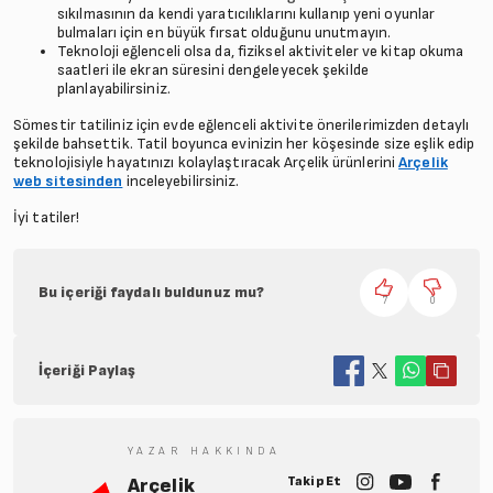
sıkılmasının da kendi yaratıcılıklarını kullanıp yeni oyunlar
bulmaları için en büyük fırsat olduğunu unutmayın.
Teknoloji eğlenceli olsa da, fiziksel aktiviteler ve kitap okuma
saatleri ile ekran süresini dengeleyecek şekilde
planlayabilirsiniz.
Sömestir tatiliniz için evde eğlenceli aktivite önerilerimizden detaylı
şekilde bahsettik. Tatil boyunca evinizin her köşesinde size eşlik edip
teknolojisiyle hayatınızı kolaylaştıracak Arçelik ürünlerini
Arçelik
web sitesinden
inceleyebilirsiniz.
İyi tatiler!
Bu içeriği faydalı buldunuz mu?
7
0
İçeriği Paylaş
YAZAR HAKKINDA
Takip Et
Arçelik