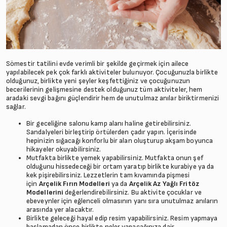
Sömestir tatilini evde verimli bir şekilde geçirmek için ailece
yapılabilecek pek çok farklı aktiviteler bulunuyor. Çocuğunuzla birlikte
olduğunuz, birlikte yeni şeyler keşfettiğiniz ve çocuğunuzun
becerilerinin gelişmesine destek olduğunuz tüm aktiviteler, hem
aradaki sevgi bağını güçlendirir hem de unutulmaz anılar biriktirmenizi
sağlar.
Bir geceliğine salonu kamp alanı haline getirebilirsiniz.
Sandalyeleri birleştirip örtülerden çadır yapın. İçerisinde
hepinizin sığacağı konforlu bir alan oluşturup akşam boyunca
hikayeler okuyabilirsiniz.
Mutfakta birlikte yemek yapabilirsiniz. Mutfakta onun şef
olduğunu hissedeceği bir ortam yaratıp birlikte kurabiye ya da
kek pişirebilirsiniz. Lezzetlerin tam kıvamında pişmesi
için
Arçelik Fırın Modelleri
ya da
Arçelik Az Yağlı Fritöz
Modellerini
değerlendirebilirsiniz. Bu aktivite çocuklar ve
ebeveynler için eğlenceli olmasının yanı sıra unutulmaz anıların
arasında yer alacaktır.
Birlikte geleceği hayal edip resim yapabilirsiniz. Resim yapmaya
başlamadan önce birlikte neler yapacağınıza dair