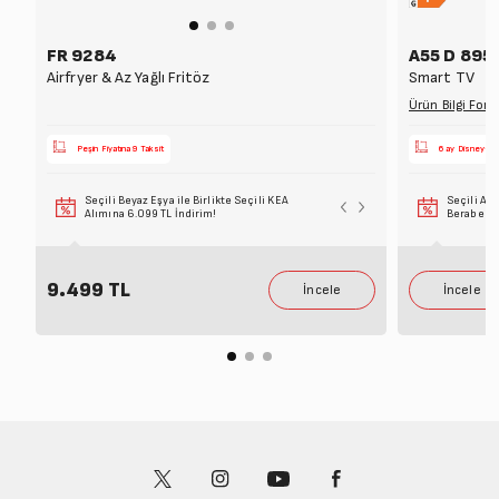
FR 9284
A55 D 895 
Airfryer & Az Yağlı Fritöz
Smart TV
Ürün Bilgi For
Peşin Fiyatına 9 Taksit
6 ay Disney+ v
Seçili Beyaz Eşya ile Birlikte Seçili KEA
Seçili Ank
Alımına 6.099 TL İndirim!
Beraber Al
9.499 TL