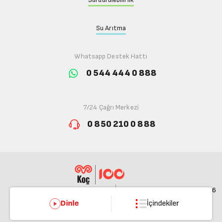
Su Arıtma
Whatsapp Destek Hattı
0 544 444 0 888
7/24 Çağrı Merkezi
0 850 210 0 888
© 2026
Dinle
İçindekiler