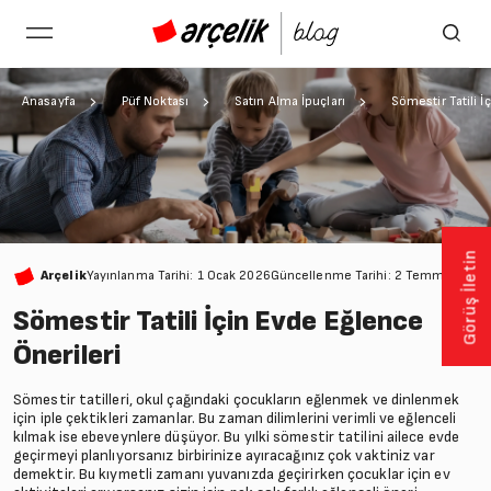
Anasayfa
Püf Noktası
Satın Alma İpuçları
Sömestir Tatili İ
Görüş İletin
Arçelik
Yayınlanma Tarihi: 1 Ocak 2026
Güncellenme Tarihi: 2 Temmuz 202
Sömestir Tatili İçin Evde Eğlence
Önerileri
Sömestir tatilleri, okul çağındaki çocukların eğlenmek ve dinlenmek
için iple çektikleri zamanlar. Bu zaman dilimlerini verimli ve eğlenceli
kılmak ise ebeveynlere düşüyor. Bu yılki sömestir tatilini ailece evde
geçirmeyi planlıyorsanız birbirinize ayıracağınız çok vaktiniz var
demektir. Bu kıymetli zamanı yuvanızda geçirirken çocuklar için ev