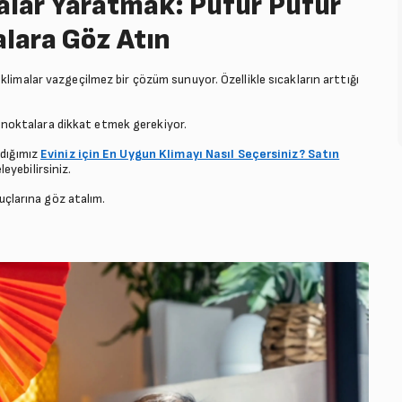
alar Yaratmak: Püfür Püfür
alara Göz Atın
klimalar vazgeçilmez bir çözüm sunuyor. Özellikle sıcakların arttığı
mli noktalara dikkat etmek gerekiyor.
adığımız
Eviniz için En Uygun Klimayı Nasıl Seçersiniz? Satın
leyebilirsiniz.
puçlarına göz atalım.