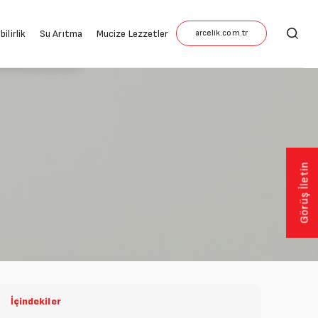
ilirlik
Su Arıtma
Mucize Lezzetler
Görüş İletin
İçindekiler