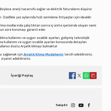
. Böylece enerji tasarrufu sağlar ve elektrik faturalarını düşürür.
 Özellikle yaz aylarında hızlı serinleme ihtiyaçları için idealdir.
ma modlarında çalıștıktan sonra iç ünite içerisinde olușan nemi
un süre korumayı garanti eder.
lima kullanımı ve uygun sıcaklık ayarları, gelişmiş teknolojik
ma kullanımı ve uygun sıcaklık ayarları konusunda detayları
kullanıcı dostu Arçelik klimayı bulmakta!
fu sağlamak için
Arçelik Klima Modellerini
tercih edebilirsiniz.
ziyaret edebilirsiniz.
İçeriği Paylaş
Takip Et