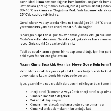
Yazın ideal klima set sıcaklığının hem konforu sağlamak hem de
Uzmanlara göre iç mekan sıcaklığının dış ortam sıcaklığından
38-40°C ise klimanızı “Soğutma Modu”nda kademeli olarak önc
25°C’de sabitleyebilirsiniz.
Genel olarak yaz aylarında klima set sıcaklığını 24-26°C arasın
yaratmasının yanı sıra enerji tasarrufu da sağlar.
Sıcaklığın nispeten düșük fakat nemin yüksek olduğu durum
Modu”nu kullanabilirsiniz. Sıcaklık çok yüksek ve hava nemliy
istediğiniz sıcaklığa ayarlayabilirsiniz.
Tabii bu saydıklarımız genel bir hesaplama olduğu için her şart 
etkileyen faktörlere göz atalım.
Yazın Klima Sıcaklık Ayarları Neye Göre Belirlenir
Yazın klima sıcaklık ayarı çeşitli faktörlere bağlı olarak farklı
büyüklüğüne kadar geniş bir yelpazede yer alır.
İşte, yazın klima set sıcaklık derecesini etkileyen bazı temel 
Enerji sınıfı (klimanın A veya üstü enerji sınıfı olup olm
Klimanın kapasite değerleri
Mekandaki kişi sayısı
Klimanın yer alacağı mekana uygun olup olmaması
Klima kullanılacak mekanın bulunduğu kat