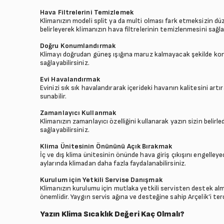
Hava Filtrelerini Temizlemek
Klimanızın modeli split ya da multi olması fark etmeksizin düze
belirleyerek klimanızın hava filtrelerinin temizlenmesini sağla
Doğru Konumlandırmak
Klimayı doğrudan güneş ışığına maruz kalmayacak şekilde konu
sağlayabilirsiniz.
Evi Havalandırmak
Evinizi sık sık havalandırarak içerideki havanın kalitesini artı
sunabilir.
Zamanlayıcı Kullanmak
Klimanızın zamanlayıcı özelliğini kullanarak yazın sizin belir
sağlayabilirsiniz.
Klima Ünitesinin Önününü Açık Bırakmak
İç ve dış klima ünitesinin önünde hava giriş çıkışını engelley
aylarında klimadan daha fazla faydalanabilirsiniz.
Kurulum için Yetkili Servise Danışmak
Klimanızın kurulumu için mutlaka yetkili servisten destek alm
önemlidir. Yaygın servis ağına ve desteğine sahip Arçelik’i ter
Yazın Klima Sıcaklık Değeri Kaç Olmalı?