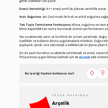
genel özellikleri ise şöyle:
Enerji Verimliliği:
A++ enerji sınıfı ile yüksek verimlilik sunar
Hızlı Soğutma:
Jet Cool modu ile hızlı ve etkili soğutma sağlar.
Tek Tuşla Temizleme Fonksiyonu:
Klima, soğutma ve nem al
klima kapatıldıktan sonra kurutarak ürünün performansını uz
Yaz sıcaklarında serin ve konforlu bir ortam yaratmak; doğru k
özellikler ve kullanıcı dostu uygulamalarla mümkün. Doğru kli
paylaştık. Şimdi, sıra teknolojik özellikleriyle ön plana çıkan 
Siz de yazın bunaltıcı sıcaklarda serinlemek ve enerji tasarru
İhtiyacınıza uygun klimayı bulmak için de
Arçelik
web sitesini 
Bu içeriği faydalı buldunuz mu?
0
0
YAZAR HAKKINDA
Arçelik