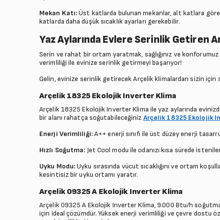
Mekan Katı:
Üst katlarda bulunan mekanlar, alt katlara göre d
katlarda daha düşük sıcaklık ayarları gerekebilir.
Yaz Aylarında Evlere Serinlik Getiren A
Serin ve rahat bir ortam yaratmak, sağlığınız ve konforumuz içi
verimliliği ile evinize serinlik getirmeyi başarıyor!
Gelin, evinize serinlik getirecek Arçelik klimalardan sizin için
Arçelik 18325 Ekolojik Inverter Klima
Arçelik 18325 Ekolojik Inverter Klima ile yaz aylarında eviniz
bir alanı rahatça soğutabileceğiniz
Arçelik 18325 Ekolojik I
Enerji Verimliliği:
A++ enerji sınıfı ile üst düzey enerji tasa
Hızlı Soğutma:
Jet Cool modu ile odanızı kısa sürede istenilen
Uyku Modu:
Uyku sırasında vücut sıcaklığını ve ortam koşulla
kesintisiz bir uyku ortamı yaratır.
Arçelik 09325 A Ekolojik Inverter Klima
Arçelik 09325 A Ekolojik Inverter Klima, 9.000 Btu/h soğutma
için ideal çözümdür. Yüksek enerji verimliliği ve çevre dostu öz