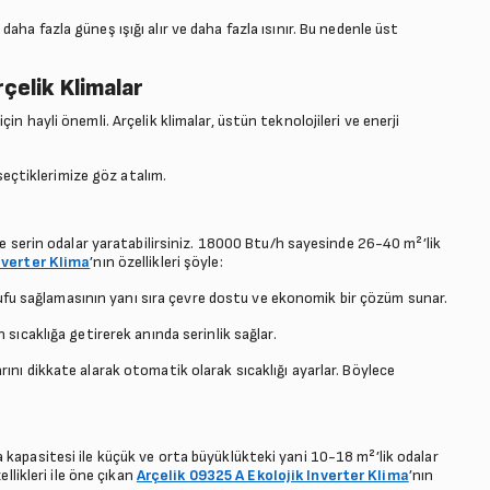
aha fazla güneş ışığı alır ve daha fazla ısınır. Bu nedenle üst
rçelik Klimalar
n hayli önemli. Arçelik klimalar, üstün teknolojileri ve enerji
 seçtiklerimize göz atalım.
de serin odalar yaratabilirsiniz. 18000 Btu/h sayesinde 26-40 m²’lik
nverter Klima
’nın özellikleri şöyle:
rrufu sağlamasının yanı sıra çevre dostu ve ekonomik bir çözüm sunar.
 sıcaklığa getirerek anında serinlik sağlar.
rını dikkate alarak otomatik olarak sıcaklığı ayarlar. Böylece
 kapasitesi ile küçük ve orta büyüklükteki yani 10-18 m²’lik odalar
ellikleri ile öne çıkan
Arçelik 09325 A Ekolojik Inverter Klima
’nın