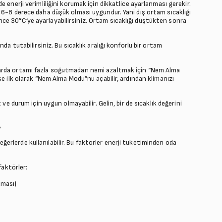
 enerji verimliliğini korumak için dikkatlice ayarlanması gerekir.
 6-8 derece daha düşük olması uygundur. Yani dış ortam sıcaklığı
e 30°C’ye ayarlayabilirsiniz. Ortam sıcaklığı düştükten sonra
da tutabilirsiniz. Bu sıcaklık aralığı konforlu bir ortam
larda ortamı fazla soğutmadan nemi azaltmak için “Nem Alma
se ilk olarak “Nem Alma Modu”nu açabilir, ardından klimanızı
ve durum için uygun olmayabilir. Gelin, bir de sıcaklık değerini
?
 değerlerde kullanılabilir. Bu faktörler enerji tüketiminden oda
faktörler:
aması)