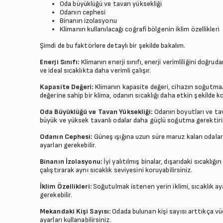
Oda büyüklüğü ve tavan yüksekliği
Odanın cephesi
Binanın izolasyonu
Klimanın kullanılacağı coğrafi bölgenin iklim özellikleri
Şimdi de bu faktörlere detaylı bir şekilde bakalım.
Enerji Sınıfı:
Klimanın enerji sınıfı, enerji verimliliğini doğrud
ve ideal sıcaklıkta daha verimli çalışır.
Kapasite Değeri:
Klimanın kapasite değeri, cihazın soğutma/
değerine sahip bir klima, odanın sıcaklığı daha etkin şekilde k
Oda Büyüklüğü ve Tavan Yüksekliği:
Odanın boyutları ve tav
büyük ve yüksek tavanlı odalar daha güçlü soğutma gerektirir
Odanın Cephesi:
Güneş ışığına uzun süre maruz kalan odalar 
ayarları gerekebilir.
Binanın İzolasyonu:
İyi yalıtılmış binalar, dışarıdaki sıcaklı
çalıştırarak aynı sıcaklık seviyesini koruyabilirsiniz.
İklim Özellikleri:
Soğutulmak istenen yerin iklimi, sıcaklık ayar
gerekebilir.
Mekandaki Kişi Sayısı:
Odada bulunan kişi sayısı arttıkça vü
ayarları kullanabilirsiniz.