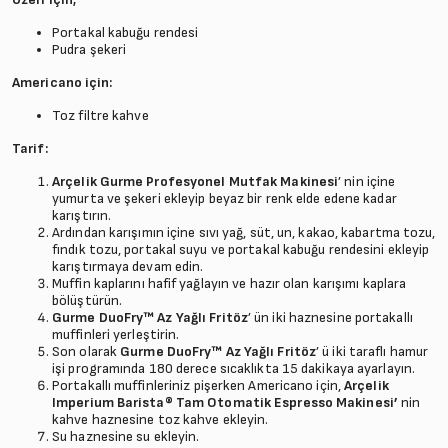
Portakal kabuğu rendesi
Pudra şekeri
Americano için:
Toz filtre kahve
Tarif:
Arçelik Gurme Profesyonel Mutfak Makinesi
’
nin içine
yumurta ve şekeri ekleyip beyaz bir renk elde edene kadar
karıştırın.
Ardından karışımın içine sıvı yağ, süt, un, kakao, kabartma tozu,
fındık tozu, portakal suyu ve portakal kabuğu rendesini ekleyip
karıştırmaya devam edin.
Muffin kaplarını hafif yağlayın ve hazır olan karışımı kaplara
bölüştürün.
Gurme DuoFry™ Az Yağlı Fritöz
’
ün iki haznesine portakallı
muffinleri yerleştirin.
Son olarak
Gurme DuoFry™ Az Yağlı Fritöz
’
ü iki taraflı hamur
işi programında 180 derece sıcaklıkta 15 dakikaya ayarlayın.
Portakallı muffinleriniz pişerken Americano için,
Arçelik
Imperium Barista® Tam Otomatik Espresso Makinesi’
nin
kahve haznesine toz kahve ekleyin.
Su haznesine su ekleyin.