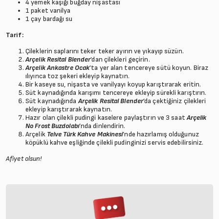
4 yemek kaşığı buğday nişastası
1 paket vanilya
1 çay bardağı su
Tarif:
Çileklerin saplarını teker teker ayırın ve yıkayıp süzün.
Arçelik Resital Blender
’dan çilekleri geçirin.
Arçelik Ankastre Ocak
’ta yer alan tencereye sütü koyun. Biraz
ılıyınca toz şekeri ekleyip kaynatın.
Bir kaseye su, nişasta ve vanilyayı koyup karıştırarak eritin.
Süt kaynadığında karışımı tencereye ekleyip sürekli karıştırın.
Süt kaynadığında
Arçelik Resital Blender
’da çektiğiniz çilekleri
ekleyip karıştırarak kaynatın.
Hazır olan çilekli pudingi kaselere paylaştırın ve 3 saat
Arçelik
No Frost Buzdolabı
’nda dinlendirin.
Arçelik
Telve Türk Kahve Makinesi
’nde hazırlamış olduğunuz
köpüklü kahve eşliğinde çilekli pudinginizi servis edebilirsiniz.
Afiyet olsun!