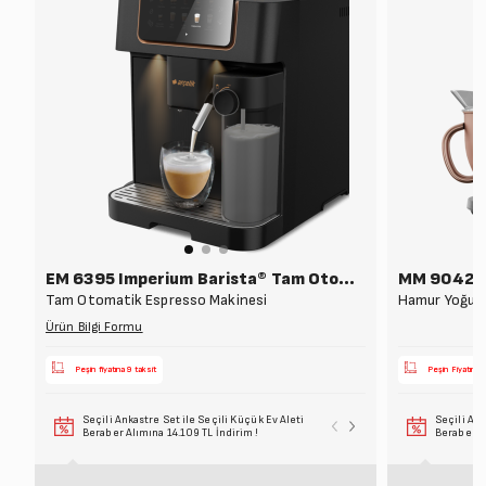
EM 6395 Imperium Barista® Tam Otomatik
MM 9042 D
Tam Otomatik Espresso Makinesi
Hamur Yoğurm
Ürün Bilgi Formu
Peşin fiyatına 9 taksit
Peşin Fiyatına 
Seçili Ankastre Set ile Seçili Küçük Ev Aleti
Seçili Beyaz Eşy
Seçili Ank
Beraber Alımına 14.109 TL İndirim !
Alımına 6.099 T
Beraber Al