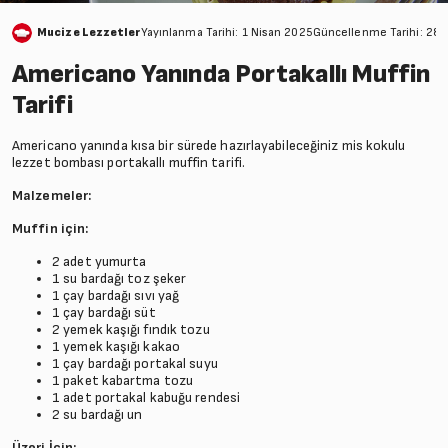
Mucize Lezzetler
Yayınlanma Tarihi: 1 Nisan 2025
Güncellenme Tarihi: 28
Americano Yanında Portakallı Muffin
Tarifi
Americano yanında kısa bir sürede hazırlayabileceğiniz mis kokulu
lezzet bombası portakallı muffin tarifi.
Malzemeler:
Muffin için:
2 adet yumurta
1 su bardağı toz şeker
1 çay bardağı sıvı yağ
1 çay bardağı süt
2 yemek kaşığı fındık tozu
1 yemek kaşığı kakao
1 çay bardağı portakal suyu
1 paket kabartma tozu
1 adet portakal kabuğu rendesi
2 su bardağı un
Üzeri İçin;