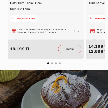
Gazlı Cam Tablalı Ocak
Türk Kahve M
Ürün Bilgi Formu
Peşin Fiyatına 9 Taksit
Peşin Fiyatına 
Seçili Ankastre Set ile Seçili 32' veya 55' TV
Seçili Ankastre 
Seçili Ank
Beraber Alımına 14.499 TL İndirim !
Beraber Alımına 
Beraber Al
14.109 T
19.199 TL
12.609 T