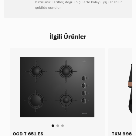
hazırlanır. Tarifler, doğru ölçülerle kolay uygulanabilir
şekilde sunulur.
İlgili Ürünler
OCD T 651 ES
TKM 9961 