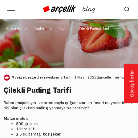
Anasayfa
Tarifler
Tatlı
Çilekli Puding Tarifi
Görüş İletin
Mucize Lezzetler
Yayınlanma Tarihi: 1 Nisan 2025
Güncellenme Tarihi: 28
Çilekli Puding Tarifi
Baharı müjdeleyen ve aromasıyla çoğumuzun en favori meyvelerinden
biri olan çilekten puding yapmaya ne dersiniz?
Malzemeler:
500 gr çilek
1 litre süt
1,5 su bardağı toz şeker