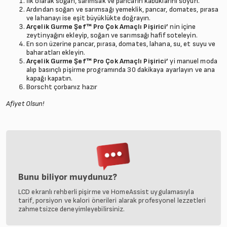
İlk olarak soğan, sarımsak ve pancarın kabuklarını soyun.
Ardından soğan ve sarımsağı yemeklik, pancar, domates, pırasa
ve lahanayı ise eşit büyüklükte doğrayın.
Arçelik Gurme Şef™ Pro Çok Amaçlı Pişirici’
nin içine
zeytinyağını ekleyip, soğan ve sarımsağı hafif soteleyin.
En son üzerine pancar, pırasa, domates, lahana, su, et suyu ve
baharatları ekleyin.
Arçelik Gurme Şef™ Pro Çok Amaçlı Pişirici’
yi manuel moda
alıp basınçlı pişirme programında 30 dakikaya ayarlayın ve ana
kapağı kapatın.
Borscht çorbanız hazır
Afiyet Olsun!
Bunu biliyor muydunuz?
LCD ekranlı rehberli pişirme ve HomeAssist uygulamasıyla
tarif, porsiyon ve kalori önerileri alarak profesyonel lezzetleri
zahmetsizce deneyimleyebilirsiniz.