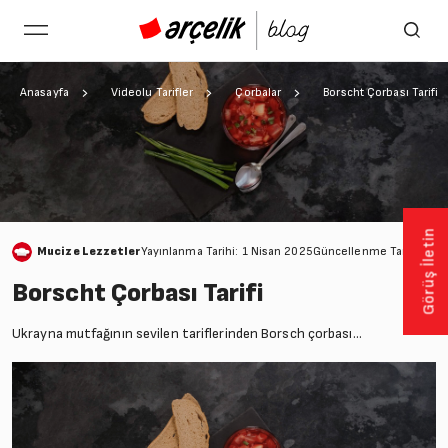
Anasayfa
Videolu Tarifler
Çorbalar
Borscht Çorbası Tarifi
Görüş İletin
Mucize Lezzetler
Yayınlanma Tarihi: 1 Nisan 2025
Güncellenme Tarihi: 28
Borscht Çorbası Tarifi
Ukrayna mutfağının sevilen tariflerinden Borsch çorbası…