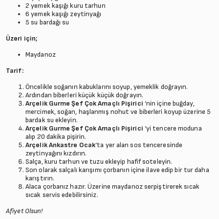
2 yemek kaşığı kuru tarhun
6 yemek kaşığı zeytinyağı
5 su bardağı su
Üzeri için;
Maydanoz
Tarif:
Öncelikle soğanın kabuklarını soyup, yemeklik doğrayın.
Ardından biberleri küçük küçük doğrayın.
Arçelik Gurme Şef Çok Amaçlı Pişirici
‘nin içine buğday,
mercimek, soğan, haşlanmış nohut ve biberleri koyup üzerine 5
bardak su ekleyin.
Arçelik Gurme Şef Çok Amaçlı Pişirici
‘yi tencere moduna
alıp 20 dakika pişirin.
Arçelik Ankastre Ocak
‘ta yer alan sos tenceresinde
zeytinyağını kızdırın.
Salça, kuru tarhun ve tuzu ekleyip hafif soteleyin.
Son olarak salçalı karışımı çorbanın içine ilave edip bir tur daha
karıştırın.
Alaca çorbanız hazır. Üzerine maydanoz serpiştirerek sıcak
sıcak servis edebilirsiniz.
Afiyet Olsun!