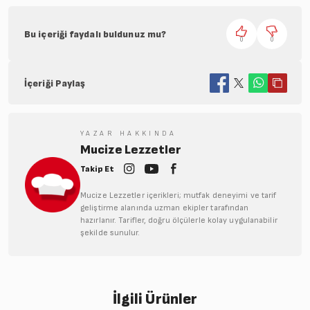
Bu içeriği faydalı buldunuz mu?
0
0
İçeriği Paylaş
YAZAR HAKKINDA
Mucize Lezzetler
Takip Et
Mucize Lezzetler içerikleri; mutfak deneyimi ve tarif
geliştirme alanında uzman ekipler tarafından
hazırlanır. Tarifler, doğru ölçülerle kolay uygulanabilir
şekilde sunulur.
İlgili Ürünler