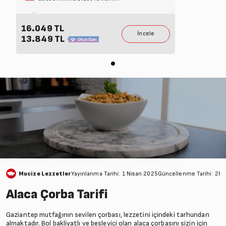
16.049 TL
13.849 TL
Mucize Lezzetler
Yayınlanma Tarihi: 1 Nisan 2025
Güncellenme Tarihi: 28
Alaca Çorba Tarifi
Gaziantep mutfağının sevilen çorbası, lezzetini içindeki tarhundan
almaktadır. Bol bakliyatlı ve besleyici olan alaca çorbasını sizin için