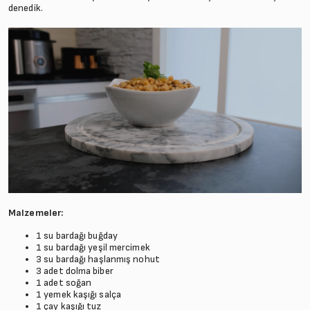
denedik.
Malzemeler:
1 su bardağı buğday
1 su bardağı yeşil mercimek
3 su bardağı haşlanmış nohut
3 adet dolma biber
1 adet soğan
1 yemek kaşığı salça
1 çay kaşığı tuz