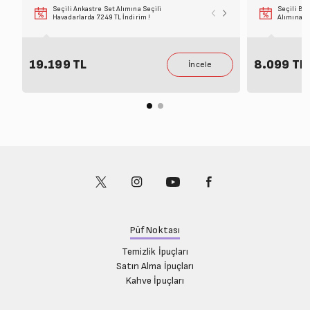
Seçili Ankastre Set Alımına Seçili
Seçili Ankastre 
Seçili Bey
Havadarlarda 7.249 TL İndirim !
Beraber Alımına 
Alımına 6
19.199 TL
8.099 TL
Püf Noktası
Temizlik İpuçları
Satın Alma İpuçları
Kahve İpuçları