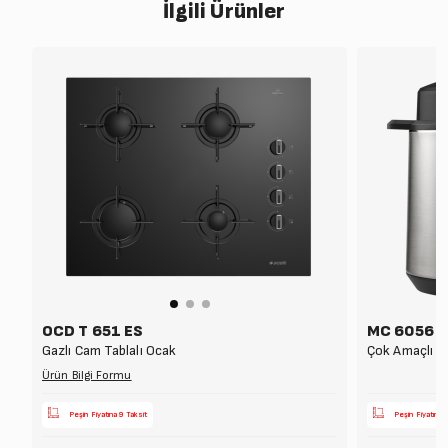
İlgili Ürünler
OCD T 651 ES
MC 6056 I
Gazlı Cam Tablalı Ocak
Çok Amaçlı Piş
Ürün Bilgi Formu
Peşin Fiyatına 9 Taksit
Peşin Fiyatına 