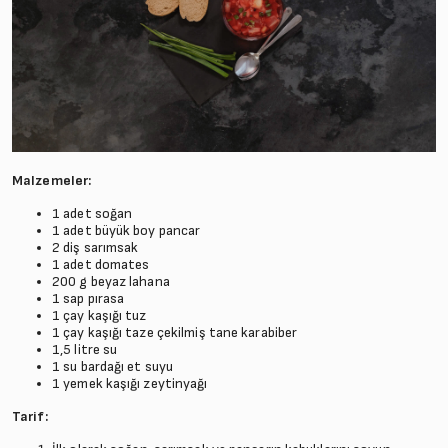
Malzemeler:
1 adet soğan
1 adet büyük boy pancar
2 diş sarımsak
1 adet domates
200 g beyaz lahana
1 sap pırasa
1 çay kaşığı tuz
1 çay kaşığı taze çekilmiş tane karabiber
1,5 litre su
1 su bardağı et suyu
1 yemek kaşığı zeytinyağı
Tarif: