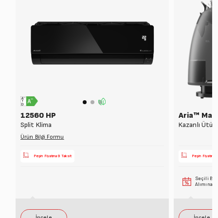
12560 HP
Aria™ Mas
Split Klima
Kazanlı Ütü
Ürün Bilgi Formu
Peşin Fiyatına 9 Taksit
Peşin Fiyatına 
Seçili Bey
Alımına 6