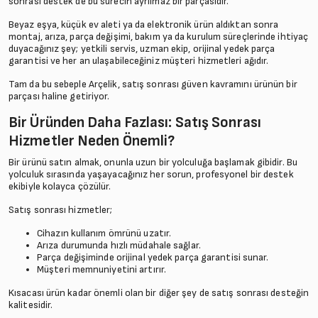
sonrası destek de bu sürecin ayrılmaz bir parçasıdır.
Beyaz eşya, küçük ev aleti ya da elektronik ürün aldıktan sonra
montaj, arıza, parça değişimi, bakım ya da kurulum süreçlerinde ihtiyaç
duyacağınız şey; yetkili servis, uzman ekip, orijinal yedek parça
garantisi ve her an ulaşabileceğiniz müşteri hizmetleri ağıdır.
Tam da bu sebeple Arçelik, satış sonrası güven kavramını ürünün bir
parçası haline getiriyor.
Bir Üründen Daha Fazlası: Satış Sonrası
Hizmetler Neden Önemli?
Bir ürünü satın almak, onunla uzun bir yolculuğa başlamak gibidir. Bu
yolculuk sırasında yaşayacağınız her sorun, profesyonel bir destek
ekibiyle kolayca çözülür.
Satış sonrası hizmetler;
Cihazın kullanım ömrünü uzatır.
Arıza durumunda hızlı müdahale sağlar.
Parça değişiminde orijinal yedek parça garantisi sunar.
Müşteri memnuniyetini artırır.
Kısacası ürün kadar önemli olan bir diğer şey de satış sonrası desteğin
kalitesidir.