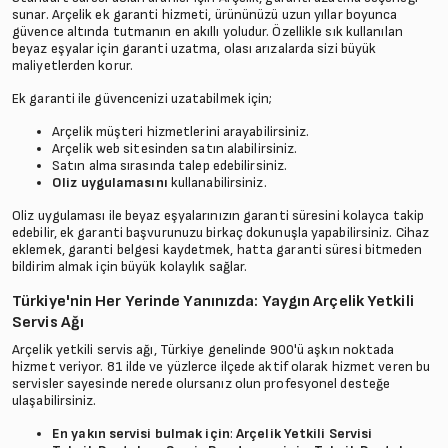
sunar. Arçelik ek garanti hizmeti, ürününüzü uzun yıllar boyunca
güvence altında tutmanın en akıllı yoludur. Özellikle sık kullanılan
beyaz eşyalar için garanti uzatma, olası arızalarda sizi büyük
maliyetlerden korur.
Ek garanti ile güvencenizi uzatabilmek için;
Arçelik müşteri hizmetlerini arayabilirsiniz.
Arçelik web sitesinden satın alabilirsiniz.
Satın alma sırasında talep edebilirsiniz.
Oliz uygulamasını
kullanabilirsiniz.
Oliz uygulaması ile beyaz eşyalarınızın garanti süresini kolayca takip
edebilir, ek garanti başvurunuzu birkaç dokunuşla yapabilirsiniz. Cihaz
eklemek, garanti belgesi kaydetmek, hatta garanti süresi bitmeden
bildirim almak için büyük kolaylık sağlar.
Türkiye'nin Her Yerinde Yanınızda: Yaygın Arçelik Yetkili
Servis Ağı
Arçelik yetkili servis ağı, Türkiye genelinde 900'ü aşkın noktada
hizmet veriyor. 81 ilde ve yüzlerce ilçede aktif olarak hizmet veren bu
servisler sayesinde nerede olursanız olun profesyonel desteğe
ulaşabilirsiniz.
En yakın servisi bulmak için
:
Arçelik Yetkili Servisi