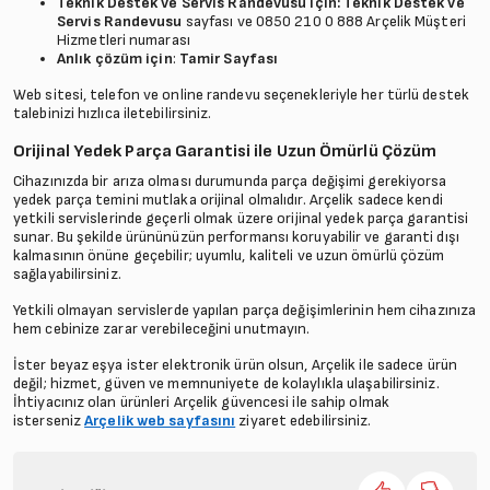
Teknik Destek ve Servis Randevusu için:
Teknik Destek ve
Servis Randevusu
sayfası ve 0850 210 0 888 Arçelik Müşteri
Hizmetleri numarası
Anlık çözüm için
:
Tamir Sayfası
Web sitesi, telefon ve online randevu seçenekleriyle her türlü destek
talebinizi hızlıca iletebilirsiniz.
Orijinal Yedek Parça Garantisi ile Uzun Ömürlü Çözüm
Cihazınızda bir arıza olması durumunda parça değişimi gerekiyorsa
yedek parça temini mutlaka orijinal olmalıdır. Arçelik sadece kendi
yetkili servislerinde geçerli olmak üzere orijinal yedek parça garantisi
sunar. Bu şekilde ürününüzün performansı koruyabilir ve garanti dışı
kalmasının önüne geçebilir; uyumlu, kaliteli ve uzun ömürlü çözüm
sağlayabilirsiniz.
Yetkili olmayan servislerde yapılan parça değişimlerinin hem cihazınıza
hem cebinize zarar verebileceğini unutmayın.
İster beyaz eşya ister elektronik ürün olsun, Arçelik ile sadece ürün
değil; hizmet, güven ve memnuniyete de kolaylıkla ulaşabilirsiniz.
İhtiyacınız olan ürünleri Arçelik güvencesi ile sahip olmak
isterseniz
Arçelik web sayfasını
ziyaret edebilirsiniz.