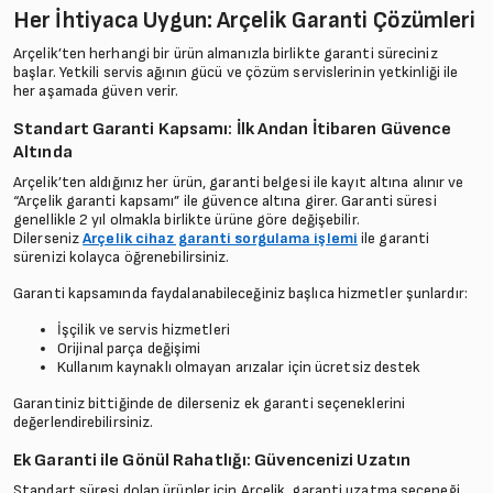
Her İhtiyaca Uygun: Arçelik Garanti Çözümleri
Arçelik’ten herhangi bir ürün almanızla birlikte garanti süreciniz
başlar. Yetkili servis ağının gücü ve çözüm servislerinin yetkinliği ile
her aşamada güven verir.
Standart Garanti Kapsamı: İlk Andan İtibaren Güvence
Altında
Arçelik’ten aldığınız her ürün, garanti belgesi ile kayıt altına alınır ve
“Arçelik garanti kapsamı” ile güvence altına girer. Garanti süresi
genellikle 2 yıl olmakla birlikte ürüne göre değişebilir.
Dilerseniz
Arçelik cihaz garanti sorgulama işlemi
ile garanti
sürenizi kolayca öğrenebilirsiniz.
Garanti kapsamında faydalanabileceğiniz başlıca hizmetler şunlardır:
İşçilik ve servis hizmetleri
Orijinal parça değişimi
Kullanım kaynaklı olmayan arızalar için ücretsiz destek
Garantiniz bittiğinde de dilerseniz ek garanti seçeneklerini
değerlendirebilirsiniz.
Ek Garanti ile Gönül Rahatlığı: Güvencenizi Uzatın
Standart süresi dolan ürünler için Arçelik, garanti uzatma seçeneği