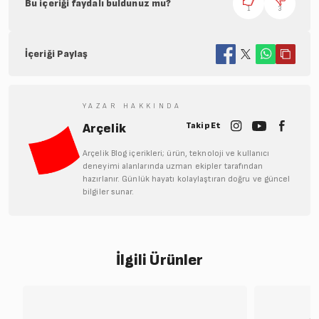
Bu içeriği faydalı buldunuz mu?
1
3
İçeriği Paylaş
YAZAR HAKKINDA
Takip Et
Arçelik
Arçelik Blog içerikleri; ürün, teknoloji ve kullanıcı
deneyimi alanlarında uzman ekipler tarafından
hazırlanır. Günlük hayatı kolaylaştıran doğru ve güncel
bilgiler sunar.
İlgili Ürünler