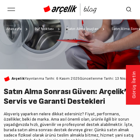
Anasayfa
Püf Noktası
Satın Alma İpuçları
Satın Alma Sonra
Görüş İletin
Arçelik
Yayınlanma Tarihi: 6 Kasım 2025
Güncellenme Tarihi: 13 Nisan 2026
Satın Alma Sonrası Güven: Arçelik’in
Servis ve Garanti Destekleri
Alışveriş yaparken nelere dikkat edersiniz? Fiyat, performans,
özellikler, belki de marka. Ama asıl önemli olan, ürünle ilgili bir sorun
yaşadığınızda hızlı, güvenilir ve profesyonel destek alabilmektir. İşte,
burada satın alma sonrası destek devreye girer. Çünkü satın almak
sadece fiziksel olarak ürünü teslim almakla bitmez, hizmet yani satış