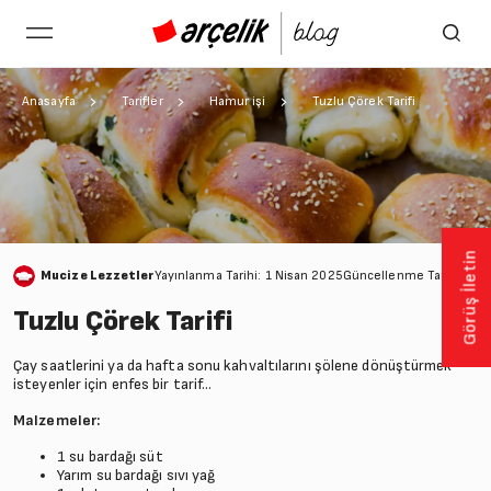
Anasayfa
Tarifler
Hamur işi
Tuzlu Çörek Tarifi
Görüş İletin
Mucize Lezzetler
Yayınlanma Tarihi: 1 Nisan 2025
Güncellenme Tarihi: 28
Tuzlu Çörek Tarifi
Çay saatlerini ya da hafta sonu kahvaltılarını şölene dönüştürmek
isteyenler için enfes bir tarif…
Malzemeler:
1 su bardağı süt
Yarım su bardağı sıvı yağ