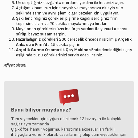
Un serptiğiniz tezgahta merdane yardımı ile bezenizi açın.
Açtığımız hamurun içine peynir ve maydanozu ekleyip rulo
şeklinde sarın ve aynı işlemi diğer bezeler için uygulayın.
Şekillendirdiğiniz çörekleri pişirme kağıdı serdiğiniz fırın
tepsisine dizin ve 20 dakika mayalanmaya bırakın.
Mayalanan çöreklerin üzerine fırça yardımı ile yumurta sarısı
sürüp, beyaz susam serpin.
Hazırladığınız çörekleri 200 derecelik önceden ısıtılmış
Arçelik
Ankastre Fırın’d
a 15 dakika pişirin.
Arçelik Gurme Otomatik Çay Makinesi’nde
demlediğiniz çay
eşliğinde tuzlu çöreklerinizi servis edebilirsiniz.
Afiyet olsun!
Bunu biliyor muydunuz?
Tüm yiyecekler için uygun olabilecek 12 hız ayarı ile kolaylık
sağlar aynı zamanda
Çiğ köfte, hamur yoğurma, karıştırma aksesuarları farklı
ihtiyaçlara yönelik olarak tasarlanmış olup tüm yiyecekler için