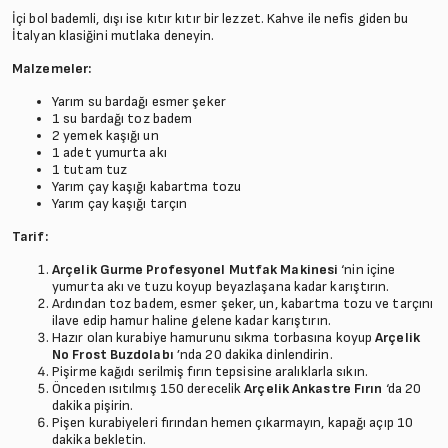
İçi bol bademli, dışı ise kıtır kıtır bir lezzet. Kahve ile nefis giden bu
İtalyan klasiğini mutlaka deneyin.
Malzemeler:
Yarım su bardağı esmer şeker
1 su bardağı toz badem
2 yemek kaşığı un
1 adet yumurta akı
1 tutam tuz
Yarım çay kaşığı kabartma tozu
Yarım çay kaşığı tarçın
Tarif:
Arçelik Gurme Profesyonel Mutfak Makinesi
‘nin içine
yumurta akı ve tuzu koyup beyazlaşana kadar karıştırın.
Ardından toz badem, esmer şeker, un, kabartma tozu ve tarçını
ilave edip hamur haline gelene kadar karıştırın.
Hazır olan kurabiye hamurunu sıkma torbasına koyup
Arçelik
No Frost Buzdolabı
’nda 20 dakika dinlendirin.
Pişirme kağıdı serilmiş fırın tepsisine aralıklarla sıkın.
Önceden ısıtılmış 150 derecelik
Arçelik Ankastre Fırın
‘da 20
dakika pişirin.
Pişen kurabiyeleri fırından hemen çıkarmayın, kapağı açıp 10
dakika bekletin.