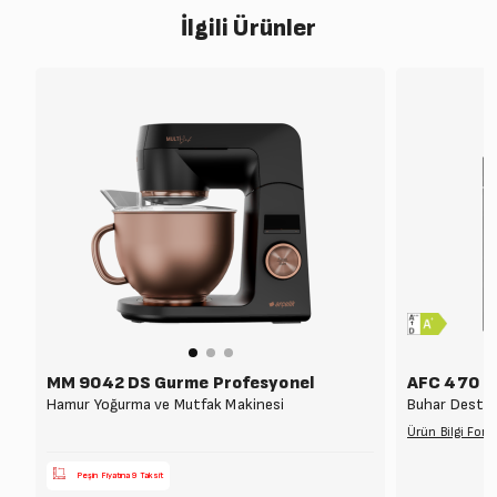
İlgili Ürünler
MM 9042 DS Gurme Profesyonel
AFC 470 D
Hamur Yoğurma ve Mutfak Makinesi
Buhar Destekl
Ürün Bilgi For
Peşin Fiyatına 9 Taksit