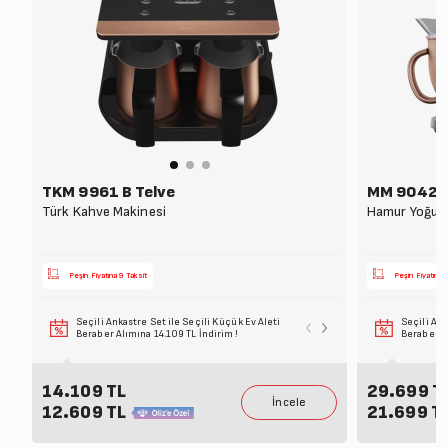
TKM 9961 B Telve
MM 9042 D
Türk Kahve Makinesi
Hamur Yoğurm
Peşin Fiyatına 9 Taksit
Peşin Fiyatına 
Seçili Ankastre Set ile Seçili Küçük Ev Aleti
Seçili Beyaz Eşy
Seçili Ank
Beraber Alımına 14.109 TL İndirim !
Alımına 6.099 T
Beraber Al
14.109 TL
29.699 T
12.609 TL
21.699 T