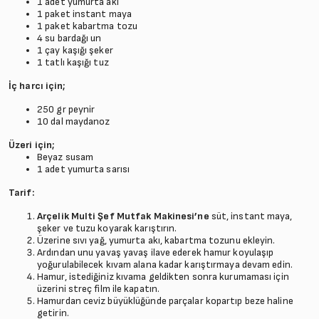
1 adet yumurta akı
1 paket instant maya
1 paket kabartma tozu
4 su bardağı un
1 çay kaşığı şeker
1 tatlı kaşığı tuz
İç harcı için;
250 gr peynir
10 dal maydanoz
Üzeri için;
Beyaz susam
1 adet yumurta sarısı
Tarif:
Arçelik Multi Şef Mutfak Makinesi’ne
süt, instant maya,
şeker ve tuzu koyarak karıştırın.
Üzerine sıvı yağ, yumurta akı, kabartma tozunu ekleyin.
Ardından unu yavaş yavaş ilave ederek hamur koyulaşıp
yoğurulabilecek kıvam alana kadar karıştırmaya devam edin.
Hamur, istediğiniz kıvama geldikten sonra kurumaması için
üzerini streç film ile kapatın.
Hamurdan ceviz büyüklüğünde parçalar kopartıp beze haline
getirin.