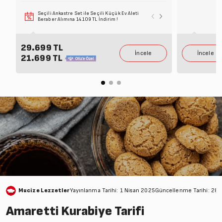
Seçili Ankastre Set ile Seçili Küçük Ev Aleti
Seçili Beyaz Eşy
Beraber Alımına 14.109 TL İndirim !
Alımına 6.099 T
29.699 TL
21.699 TL
Mucize Lezzetler
Yayınlanma Tarihi: 1 Nisan 2025
Güncellenme Tarihi: 28
Amaretti Kurabiye Tarifi