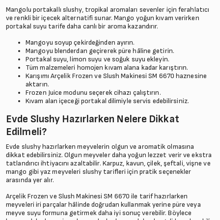
Mangolu portakallı slushy, tropikal aromaları sevenler için ferahlatıcı
ve renkli bir içecek alternatifi sunar. Mango yoğun kıvam verirken
portakal suyu tarife daha canlı bir aroma kazandırır.
Mangoyu soyup çekirdeğinden ayırın.
Mangoyu blenderdan geçirerek püre hâline getirin.
Portakal suyu, limon suyu ve soğuk suyu ekleyin.
Tüm malzemeleri homojen kıvam alana kadar karıştırın.
Karışımı Arçelik Frozen ve Slush Makinesi SM 6670 haznesine
aktarın.
Frozen Juice modunu seçerek cihazı çalıştırın.
Kıvam alan içeceği portakal dilimiyle servis edebilirsiniz.
Evde Slushy Hazırlarken Nelere Dikkat
Edilmeli?
Evde slushy hazırlarken meyvelerin olgun ve aromatik olmasına
dikkat edebilirsiniz. Olgun meyveler daha yoğun lezzet verir ve ekstra
tatlandırıcı ihtiyacını azaltabilir. Karpuz, kavun, çilek, şeftali, vişne ve
mango gibi yaz meyveleri slushy tarifleri için pratik seçenekler
arasında yer alır.
Arçelik Frozen ve Slush Makinesi SM 6670 ile tarif hazırlarken
meyveleri iri parçalar hâlinde doğrudan kullanmak yerine püre veya
meyve suyu formuna getirmek daha iyi sonuç verebilir. Böylece