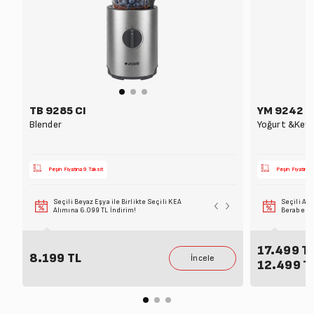
TB 9285 CI
YM 9242 I 
Blender
Yoğurt &Kefi
Peşin Fiyatına 9 Taksit
Peşin Fiyatına 
Seçili Beyaz Eşya ile Birlikte Seçili KEA
Seçili Ank
Alımına 6.099 TL İndirim!
Beraber Al
17.499 T
8.199 TL
12.499 T