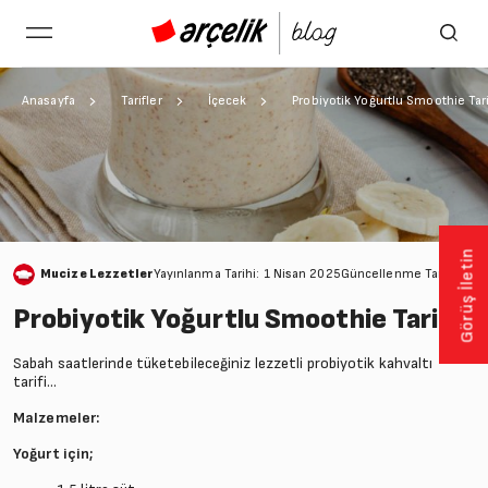
Anasayfa
Tarifler
İçecek
Probiyotik Yoğurtlu Smoothie Tari
Görüş İletin
Mucize Lezzetler
Yayınlanma Tarihi: 1 Nisan 2025
Güncellenme Tarihi: 28
Probiyotik Yoğurtlu Smoothie Tarifi
Sabah saatlerinde tüketebileceğiniz lezzetli probiyotik kahvaltı
tarifi...
Malzemeler:
Yoğurt için;