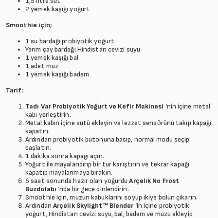
1,5 litre süt
2 yemek kaşığı yoğurt
Smoothie için;
1 su bardağı probiyotik yoğurt
Yarım çay bardağı Hindistan cevizi suyu
1 yemek kaşığı bal
1 adet muz
1 yemek kaşığı badem
Tarif:
Tadı Var Probiyotik Yoğurt ve Kefir Makinesi
‘nin içine metal
kabı yerleştirin.
Metal kabın içine sütü ekleyin ve lezzet sensörünü takıp kapağı
kapatın.
Ardından probiyotik butonuna basıp, normal modu seçip
başlatın.
1 dakika sonra kapağı açın.
Yoğurt ile mayalandırıp bir tur karıştırın ve tekrar kapağı
kapatıp mayalanmaya bırakın.
5 saat sonunda hazır olan yoğurdu
Arçelik No Frost
Buzdolabı
‘nda bir gece dinlendirin.
Smoothie için, muzun kabuklarını soyup ikiye bölün çıkarın.
Ardından
Arçelik Skylight™ Blender
‘in içine probiyotik
yoğurt, Hindistan cevizi suyu, bal, badem ve muzu ekleyip