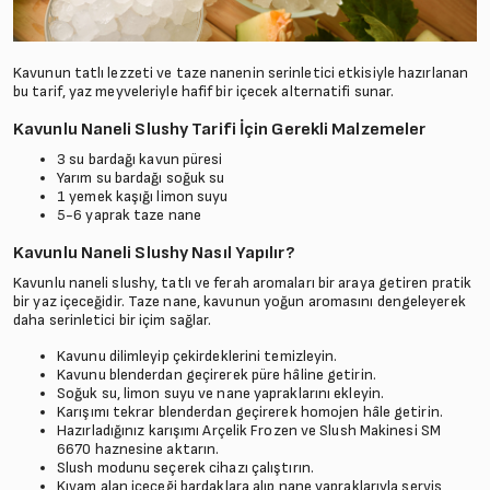
Kavunun tatlı lezzeti ve taze nanenin serinletici etkisiyle hazırlanan
bu tarif, yaz meyveleriyle hafif bir içecek alternatifi sunar.
Kavunlu Naneli Slushy Tarifi İçin Gerekli Malzemeler
3 su bardağı kavun püresi
Yarım su bardağı soğuk su
1 yemek kaşığı limon suyu
5-6 yaprak taze nane
Kavunlu Naneli Slushy Nasıl Yapılır?
Kavunlu naneli slushy, tatlı ve ferah aromaları bir araya getiren pratik
bir yaz içeceğidir. Taze nane, kavunun yoğun aromasını dengeleyerek
daha serinletici bir içim sağlar.
Kavunu dilimleyip çekirdeklerini temizleyin.
Kavunu blenderdan geçirerek püre hâline getirin.
Soğuk su, limon suyu ve nane yapraklarını ekleyin.
Karışımı tekrar blenderdan geçirerek homojen hâle getirin.
Hazırladığınız karışımı Arçelik Frozen ve Slush Makinesi SM
6670 haznesine aktarın.
Slush modunu seçerek cihazı çalıştırın.
Kıvam alan içeceği bardaklara alıp nane yapraklarıyla servis