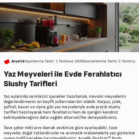
Arçelik
Yayınlanma Tarihi: 1 Temmuz 2026
Güncellenme Tarihi: 2 Temmuz 
Yaz Meyveleri ile Evde Ferahlatıcı
Slushy Tarifleri
Yaz aylarında serinletici içecekler hazırlamak, mevsim meyvelerini
değerlendirmenin en keyifli yollarından biri olabilir. Karpuz, çilek,
şeftali, kavun ve vişne gibi yaz meyveleriyle evde pratik slushy
tarifleri hazırlayarak hem ferahlatıcı hem de içeriğini kendiniz
belirleyebileceğiniz daha sağlıklı alternatifler deneyebilirsiniz.
İlave şeker miktarını damak zevkinize göre ayarlayabilir, taze
meyveler, doğal tatlandırıcılar ve aromatik malzemelerle yaz günlerine
uygun hafif içecekler hazırlayabilirsiniz. Arçelik SlushUp™ Buzlu