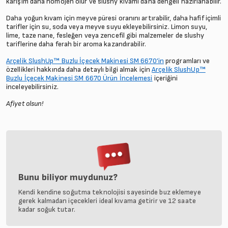
karışım daha homojen olur ve slushy kıvamı daha dengeli hazırlanabilir.
Daha yoğun kıvam için meyve püresi oranını artırabilir, daha hafif içimli
tarifler için su, soda veya meyve suyu ekleyebilirsiniz. Limon suyu,
lime, taze nane, fesleğen veya zencefil gibi malzemeler de slushy
tariflerine daha ferah bir aroma kazandırabilir.
Arçelik SlushUp™ Buzlu İçecek Makinesi SM 6670’in
programları ve
özellikleri hakkında daha detaylı bilgi almak için
Arçelik SlushUp™
Buzlu İçecek Makinesi SM 6670 Ürün İncelemesi
içeriğini
inceleyebilirsiniz.
Afiyet olsun!
Bunu biliyor muydunuz?
Kendi kendine soğutma teknolojisi sayesinde buz eklemeye
gerek kalmadan içecekleri ideal kıvama getirir ve 12 saate
kadar soğuk tutar.