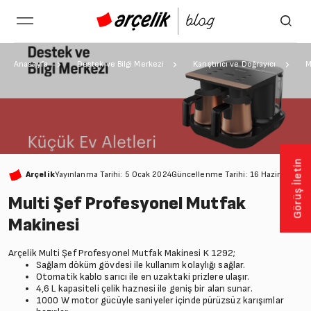
Anasayfa
Destek ve Bilgi Merkezi
Karıştırıcı ve Doğrayıcı
M
Görüş İletin
Arçelik
Yayınlanma Tarihi: 5 Ocak 2024
Güncellenme Tarihi: 16 Haziran 202
Multi Şef Profesyonel Mutfak
Makinesi
Arçelik Multi Şef Profesyonel Mutfak Makinesi K 1292;
Sağlam döküm gövdesi ile kullanım kolaylığı sağlar.
Otomatik kablo sarıcı ile en uzaktaki prizlere ulaşır.
4,6 L kapasiteli çelik haznesi ile geniş bir alan sunar.
1000 W motor gücüyle saniyeler içinde pürüzsüz karışımlar