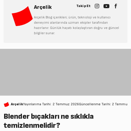
Takip Et
Arçelik
Arçelik Blog içerikleri; ürün, teknoloji ve kullanıcı
deneyimi alanlarında uzman ekipler tarafından
hazırlanır. Günlük hayatı kolaylaştıran doğru ve güncel
bilgiler sunar.
Arçelik
Yayınlanma Tarihi: 2 Temmuz 2026
Güncellenme Tarihi: 2 Temmuz
Blender bıçakları ne sıklıkla
temizlenmelidir?