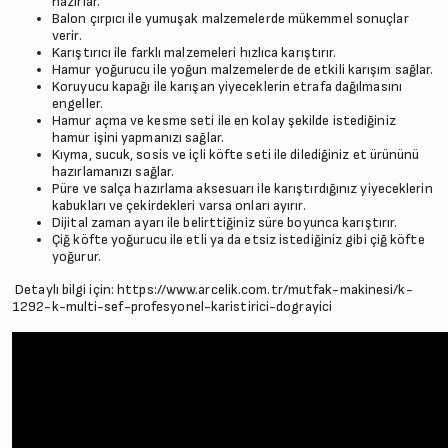
hazırlar.
Balon çırpıcı ile yumuşak malzemelerde mükemmel sonuçlar
verir.
Karıştırıcı ile farklı malzemeleri hızlıca karıştırır.
Hamur yoğurucu ile yoğun malzemelerde de etkili karışım sağlar.
Koruyucu kapağı ile karışan yiyeceklerin etrafa dağılmasını
engeller.
Hamur açma ve kesme seti ile en kolay şekilde istediğiniz
hamur işini yapmanızı sağlar.
Kıyma, sucuk, sosis ve içli köfte seti ile dilediğiniz et ürününü
hazırlamanızı sağlar.
Püre ve salça hazırlama aksesuarı ile karıştırdığınız yiyeceklerin
kabukları ve çekirdekleri varsa onları ayırır.
Dijital zaman ayarı ile belirttiğiniz süre boyunca karıştırır.
Çiğ köfte yoğurucu ile etli ya da etsiz istediğiniz gibi çiğ köfte
yoğurur.
Detaylı bilgi için:
https://www.arcelik.com.tr/mutfak-makinesi/k-
1292-k-multi-sef-profesyonel-karistirici-dograyici