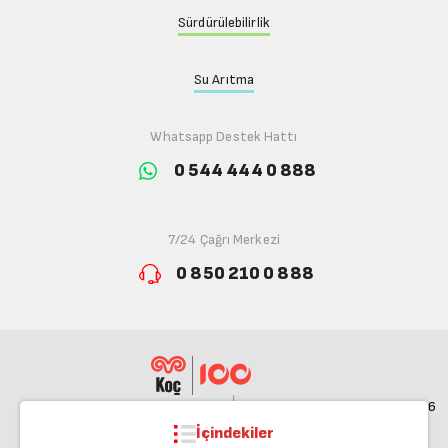
Sürdürülebilirlik
Su Arıtma
Whatsapp Destek Hattı
0 544 444 0 888
7/24 Çağrı Merkezi
0 850 210 0 888
© 2026
İçindekiler
İçindekiler