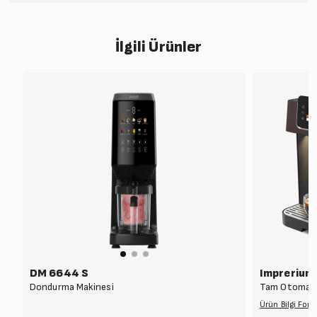
İlgili Ürünler
DM 6644 S
Imprerium
Dondurma Makinesi
Tam Otomati
Ürün Bilgi For