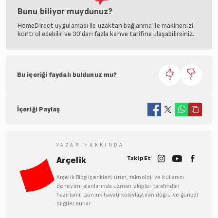
Bunu biliyor muydunuz?
HomeDirect uygulaması ile uzaktan bağlanma ile makinenizi
kontrol edebilir ve 30'dan fazla kahve tarifine ulaşabilirsiniz.
Bu içeriği faydalı buldunuz mu?
3
0
İçeriği Paylaş
YAZAR HAKKINDA
Takip Et
Arçelik
Arçelik Blog içerikleri; ürün, teknoloji ve kullanıcı
deneyimi alanlarında uzman ekipler tarafından
hazırlanır. Günlük hayatı kolaylaştıran doğru ve güncel
bilgiler sunar.