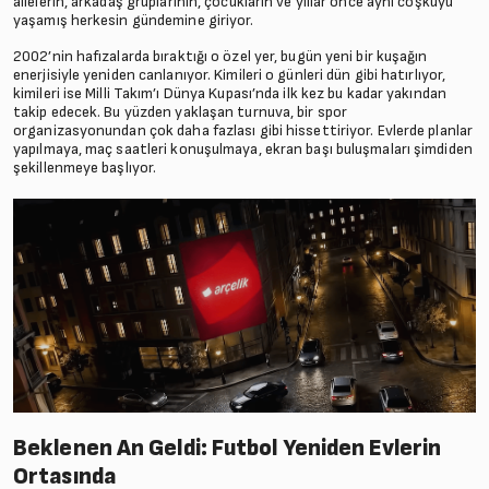
ailelerin, arkadaş gruplarının, çocukların ve yıllar önce aynı coşkuyu
yaşamış herkesin gündemine giriyor.
2002’nin hafızalarda bıraktığı o özel yer, bugün yeni bir kuşağın
enerjisiyle yeniden canlanıyor. Kimileri o günleri dün gibi hatırlıyor,
kimileri ise Milli Takım’ı Dünya Kupası’nda ilk kez bu kadar yakından
takip edecek. Bu yüzden yaklaşan turnuva, bir spor
organizasyonundan çok daha fazlası gibi hissettiriyor. Evlerde planlar
yapılmaya, maç saatleri konuşulmaya, ekran başı buluşmaları şimdiden
şekillenmeye başlıyor.
Beklenen An Geldi: Futbol Yeniden Evlerin
Ortasında