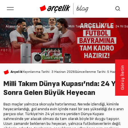
Anasayfa
Sürdürülebilirlik
Milli Takım Dünya Kupası’nda: 24 Yıl 
Görüş İletin
Arçelik
Yayınlanma Tarihi: 3 Haziran 2026
Güncellenme Tarihi: 5 Haziran 20
Milli Takım Dünya Kupası’nda: 24 Yıl
Sonra Gelen Büyük Heyecan
Bazı maçlar yalnızca skoruyla hatırlanmaz. Nerede izlendiği, kiminle
heyecanlandığı, gol anında evin içinde nasıl bir ses yükseldiği de o anın
parçası olur. Türkiye’nin 24 yıl sonra yeniden Dünya Kupası
sahnesinde yer alacak olması da tam olarak böyle bir duygu taşıyor.
Uzun zamandır beklenen bu heyecan, yalnızca futbolseverlerin değil;