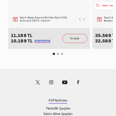
Günde 1 Kahve 
Seçili Beyaz Eşya ile Birlikte Seçili KEA
Seçili Ank
Alımına 6.099 TL İndirim!
Beraber Al
11.189 TL
35.569 T
10.189 TL
32.569 T
Püf Noktası
Temizlik İpuçları
Satın Alma İpuçları