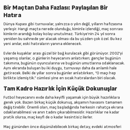
Bir Maçtan Daha Fazlası: Paylaşılan Bir
Hatıra
Dünya Kupası gibi turnuvalar, yalnızca o yılın değil, yılların hafızasına
yerleşir. Hangi maçta nerede olunduğu, kiminle izlendiği, maç sonrası
kimlerin arandığı kolay kolay unutulmaz. Türkiye’nin 24 yıl sonra
yeniden bu sahnede yer alacak olması da bu yüzden çok özel. Bu kez
yeni anılar, eski hatıraların yanına eklenecek.
Evlerde kuşaklar arası güzel bir bağ kurulacak gibi görünüyor. 2002’yi
yaşamış olanlar, o günlerin heyecanını anlatırken; gençler bugünün
takımına, bugünün oyuncularına ve bugünün umutlarına odaklanacak.
Aynı ekranda buluşan bu iki duygu, turnuvayı daha da anlamlı hale
getirecek. Belki de yıllar sonra bugünler anlatılırken, “O maçı hep
birlikte izlemiştik.” cümlesi yine en sıcak hatıralardan biri olacak.
Tam Kadro Hazırlık İçin Küçük Dokunuşlar
Futbol heyecanını evde daha keyifli yaşamak için büyük hazırlıklara
gerek yok. Bazen birkaç küçük dokunuş, akşamın havasını tamamen
değiştirebilir. Önemli olan, maç başladığında herkesin rahatça ekrana
odaklanabilmesi ve anın tadını çıkarabilmesidir. Hazırlıklar ne kadar
pratik olursa, maç keyfi de o kadar kesintisiz ilerler.
Maç gününden önce düşünülebilecek birkaç detay, evdeki atmosferi