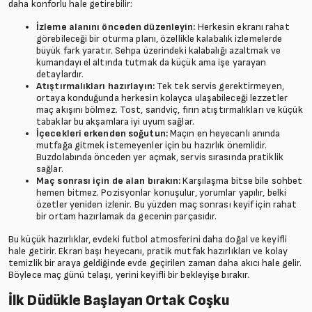
daha konforlu hale getirebilir:
İzleme alanını önceden düzenleyin:
Herkesin ekranı rahat
görebileceği bir oturma planı, özellikle kalabalık izlemelerde
büyük fark yaratır. Sehpa üzerindeki kalabalığı azaltmak ve
kumandayı el altında tutmak da küçük ama işe yarayan
detaylardır.
Atıştırmalıkları hazırlayın:
Tek tek servis gerektirmeyen,
ortaya konduğunda herkesin kolayca ulaşabileceği lezzetler
maç akışını bölmez. Tost, sandviç, fırın atıştırmalıkları ve küçük
tabaklar bu akşamlara iyi uyum sağlar.
İçecekleri erkenden soğutun:
Maçın en heyecanlı anında
mutfağa gitmek istemeyenler için bu hazırlık önemlidir.
Buzdolabında önceden yer açmak, servis sırasında pratiklik
sağlar.
Maç sonrası için de alan bırakın:
Karşılaşma bitse bile sohbet
hemen bitmez. Pozisyonlar konuşulur, yorumlar yapılır, belki
özetler yeniden izlenir. Bu yüzden maç sonrası keyif için rahat
bir ortam hazırlamak da gecenin parçasıdır.
Bu küçük hazırlıklar, evdeki futbol atmosferini daha doğal ve keyifli
hale getirir. Ekran başı heyecanı, pratik mutfak hazırlıkları ve kolay
temizlik bir araya geldiğinde evde geçirilen zaman daha akıcı hale gelir.
Böylece maç günü telaşı, yerini keyifli bir bekleyişe bırakır.
İlk Düdükle Başlayan Ortak Coşku