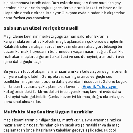
kıpırdamamayı tercih eder. Bazı evlerde maçtan önce mutlaka çay
demlenir, bazılarında soğuk içecekler ve pratik lezzetler hazır edilir.
Hepsinin ortak noktası ise aynı: O akşam evde sıradan bir akşamdan
daha fazlası yaşanacaktır.
Salonun En Güzel Yeri Çoktan Belli
Maç izleme keyfinin merkezi çoğu zaman salondur. Ekranın
karşısındaki en rahat koltuk, maç başlamadan çok önce sahiplenilir.
Kalabalık izlenen akşamlarda herkesin ekranı rahat görebileceği bir
düzen kurmak, heyecanın bölünmeden yaşanmasını sağlar. Özellikle
hızlı akan maçlarda görüntü kalitesi ve ses deneyimi, atmosferi evin
içine daha güçlü taşır.
Bu yüzden futbol akşamlarına hazırlanırken televizyon seçimi önemli
bir yere sahip olabilir. Geniş ekran, canlı görüntü ve güçlü ses
özellikleri, maçın temposunu daha yakından hissettirir. Salonu küçük
bir tribün havasına yaklaştırmak isteyenler,
Arçelik Televizyon
kategorisindeki farklı modelleri inceleyerek maç keyfini evde daha
etkileyici hale getirebilir. Çünkü bazen iyi bir maç, doğru ekranla çok
daha unutulmaz olur.
Mutfakta Maç Saatine Uygun Hazırlıklar
Maç akşamlarının bir diğer durağı mutfaktır. Devre arasında hızlıca
hazırlanan bir tost, fırından çıkan sıcak atıştırmalıklar ya da maç
başlamadan önce hazırlanan tabaklar geceye eşlik eder. Futbol