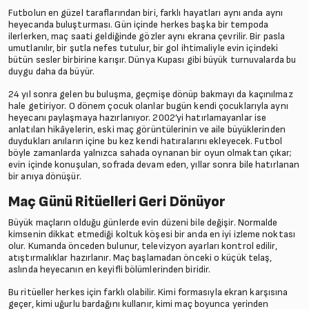
Futbolun en güzel taraflarından biri, farklı hayatları aynı anda aynı
heyecanda buluşturması. Gün içinde herkes başka bir tempoda
ilerlerken, maç saati geldiğinde gözler aynı ekrana çevrilir. Bir pasla
umutlanılır, bir şutla nefes tutulur, bir gol ihtimaliyle evin içindeki
bütün sesler birbirine karışır. Dünya Kupası gibi büyük turnuvalarda bu
duygu daha da büyür.
24 yıl sonra gelen bu buluşma, geçmişe dönüp bakmayı da kaçınılmaz
hale getiriyor. O dönem çocuk olanlar bugün kendi çocuklarıyla aynı
heyecanı paylaşmaya hazırlanıyor. 2002’yi hatırlamayanlar ise
anlatılan hikâyelerin, eski maç görüntülerinin ve aile büyüklerinden
duydukları anıların içine bu kez kendi hatıralarını ekleyecek. Futbol
böyle zamanlarda yalnızca sahada oynanan bir oyun olmaktan çıkar;
evin içinde konuşulan, sofrada devam eden, yıllar sonra bile hatırlanan
bir anıya dönüşür.
Maç Günü Ritüelleri Geri Dönüyor
Büyük maçların olduğu günlerde evin düzeni bile değişir. Normalde
kimsenin dikkat etmediği koltuk köşesi bir anda en iyi izleme noktası
olur. Kumanda önceden bulunur, televizyon ayarları kontrol edilir,
atıştırmalıklar hazırlanır. Maç başlamadan önceki o küçük telaş,
aslında heyecanın en keyifli bölümlerinden biridir.
Bu ritüeller herkes için farklı olabilir. Kimi formasıyla ekran karşısına
geçer, kimi uğurlu bardağını kullanır, kimi maç boyunca yerinden