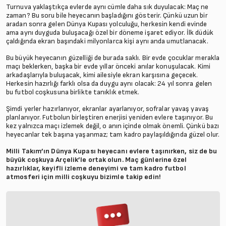
Turnuva yaklaştıkça evlerde aynı cümle daha sık duyulacak: Maç ne
zaman? Bu soru bile heyecanın başladığını gösterir. Çünkü uzun bir
aradan sonra gelen Dünya Kupası yolculuğu, herkesin kendi evinde
ama aynı duyguda buluşacağı özel bir döneme işaret ediyor. İlk düdük
çaldığında ekran başındaki milyonlarca kişi aynı anda umutlanacak.
Bu büyük heyecanın güzelliği de burada saklı. Bir evde çocuklar merakla
maçı beklerken, başka bir evde yıllar önceki anılar konuşulacak. Kimi
arkadaşlarıyla buluşacak, kimi ailesiyle ekran karşısına geçecek.
Herkesin hazırlığı farklı olsa da duygu aynı olacak: 24 yıl sonra gelen
bu futbol coşkusuna birlikte tanıklık etmek.
Şimdi yerler hazırlanıyor, ekranlar ayarlanıyor, sofralar yavaş yavaş
planlanıyor. Futbolun birleştiren enerjisi yeniden evlere taşınıyor. Bu
kez yalnızca maçı izlemek değil, o anın içinde olmak önemli. Çünkü bazı
heyecanlar tek başına yaşanmaz; tam kadro paylaşıldığında güzel olur.
Milli Takım’ın Dünya Kupası heyecanı evlere taşınırken, siz de bu
büyük coşkuya Arçelik’le ortak olun. Maç günlerine özel
hazırlıklar, keyifli izleme deneyimi ve tam kadro futbol
atmosferi için milli coşkuyu bizimle takip edin!