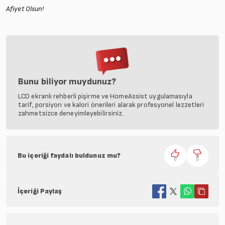
Afiyet Olsun!
Bunu biliyor muydunuz?
LCD ekranlı rehberli pişirme ve HomeAssist uygulamasıyla
tarif, porsiyon ve kalori önerileri alarak profesyonel lezzetleri
zahmetsizce deneyimleyebilirsiniz.
Bu içeriği faydalı buldunuz mu?
0
0
İçeriği Paylaş