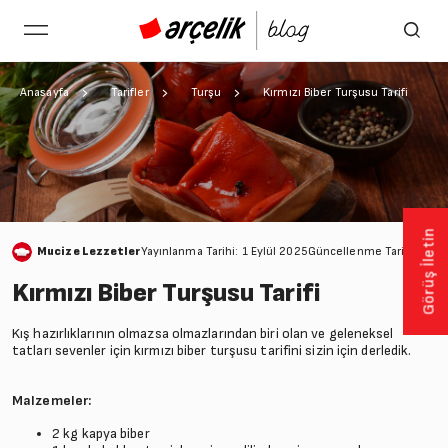
Anasayfa
Tarifler
Turşu
Kırmızı Biber Turşusu Tarifi
Görüş İletin
Mucize Lezzetler
Yayınlanma Tarihi: 1 Eylül 2025
Güncellenme Tarihi: 7 Oc
Kırmızı Biber Turşusu Tarifi
Kış hazırlıklarının olmazsa olmazlarından biri olan ve geleneksel
tatları sevenler için kırmızı biber turşusu tarifini sizin için derledik.
Malzemeler:
2 kg kapya biber