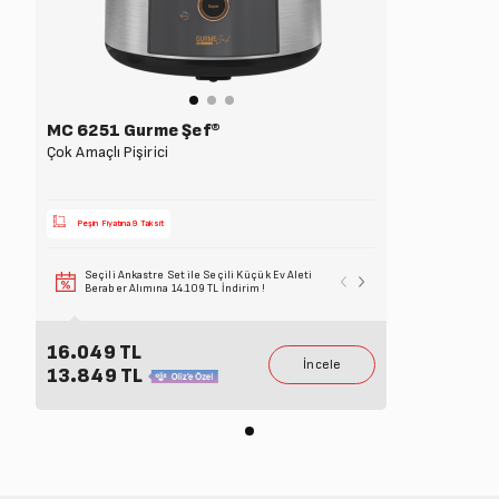
MC 6251 Gurme Şef®
Çok Amaçlı Pişirici
Peşin Fiyatına 9 Taksit
Seçili Ankastre Set ile Seçili Küçük Ev Aleti
Seçili Beyaz Eşy
Beraber Alımına 14.109 TL İndirim !
Alımına 6.099 T
16.049 TL
13.849 TL