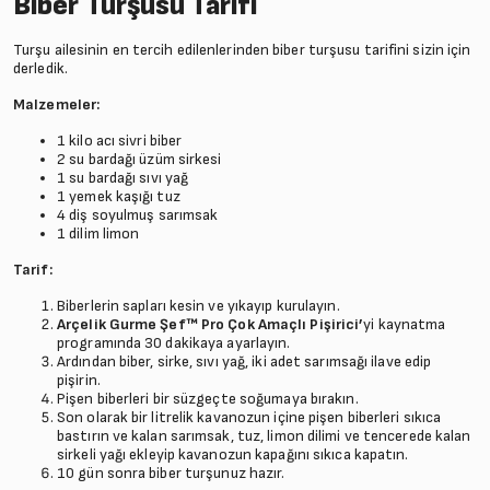
Biber Turşusu Tarifi
Turşu ailesinin en tercih edilenlerinden biber turşusu tarifini sizin için
derledik.
Malzemeler:
1 kilo acı sivri biber
2 su bardağı üzüm sirkesi
1 su bardağı sıvı yağ
1 yemek kaşığı tuz
4 diş soyulmuş sarımsak
1 dilim limon
Tarif:
Biberlerin sapları kesin ve yıkayıp kurulayın.
Arçelik Gurme Şef™ Pro Çok Amaçlı Pişirici
’
yi kaynatma
programında 30 dakikaya ayarlayın.
Ardından biber, sirke, sıvı yağ, iki adet sarımsağı ilave edip
pişirin.
Pişen biberleri bir süzgeçte soğumaya bırakın.
Son olarak bir litrelik kavanozun içine pişen biberleri sıkıca
bastırın ve kalan sarımsak, tuz, limon dilimi ve tencerede kalan
sirkeli yağı ekleyip kavanozun kapağını sıkıca kapatın.
10 gün sonra biber turşunuz hazır.