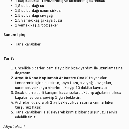
1 baş kabukları temizlenmiş ve dilimlenmiş sarımsak
1,5 su bardağı su
1,5 su bardağı üzüm sirkesi
1,5 su bardağı sıvı yağ
1,5 yemek kaşığı kaya tuzu
1 yemek kaşığı toz şeker
Sunum için;
Tane karabiber
Tarif:
Öncelikle biberleri temizleyip bir bıçak yardımı ile uzunlamasına
doğrayın.
Arçelik Nano Kaplamalı Ankastre Ocak
’
ta yer alan
tencerenin içine su, sirke, kaya tuzu, sıvı yağ, toz şeker,
sarımsak ve kapya biberleri ekleyip 10 dakika kaynatın.
Sıcak olan biberli karışımı kavanozlara aktarıp ağızlarını sıkıca
kapatın ve ters çevirip 1 gün bekletin.
Ardından düz olarak 1 ay beklettikten sonra kırmızı biber
turşunuz hazır.
Tane karabiber ile süsleyerek kırmızı biber turşunuzu servis
edebilirsiniz.
Afiyet olsun!