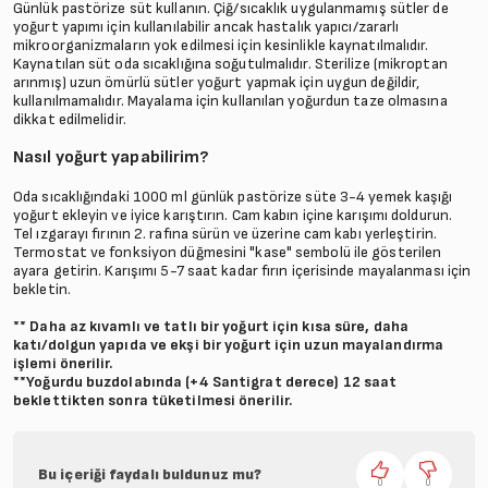
Günlük pastörize süt kullanın. Çiğ/sıcaklık uygulanmamış sütler de
yoğurt yapımı için kullanılabilir ancak hastalık yapıcı/zararlı
mikroorganizmaların yok edilmesi için kesinlikle kaynatılmalıdır.
Kaynatılan süt oda sıcaklığına soğutulmalıdır. Sterilize (mikroptan
arınmış) uzun ömürlü sütler yoğurt yapmak için uygun değildir,
kullanılmamalıdır. Mayalama için kullanılan yoğurdun taze olmasına
dikkat edilmelidir.
Nasıl yoğurt yapabilirim?
Oda sıcaklığındaki 1000 ml günlük pastörize süte 3-4 yemek kaşığı
yoğurt ekleyin ve iyice karıştırın. Cam kabın içine karışımı doldurun.
Tel ızgarayı fırının 2. rafına sürün ve üzerine cam kabı yerleştirin.
Termostat ve fonksiyon düğmesini "kase" sembolü ile gösterilen
ayara getirin. Karışımı 5-7 saat kadar fırın içerisinde mayalanması için
bekletin.
** Daha az kıvamlı ve tatlı bir yoğurt için kısa süre, daha
katı/dolgun yapıda ve ekşi bir yoğurt için uzun mayalandırma
işlemi önerilir.
**Yoğurdu buzdolabında (+4 Santigrat derece) 12 saat
beklettikten sonra tüketilmesi önerilir.
Bu içeriği faydalı buldunuz mu?
0
0