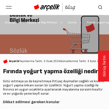
Anasayfa
Destek ve Bilgi Merkezi
Sözlük
Fırında yoğurt y
Görüş İletin
Arçelik
Yayınlanma Tarihi: 5 Ocak 2024
Güncellenme Tarihi: 5 Eylül 2024
1 D
Fırında yoğurt yapma özelliği nedir?
Sütü ısıtmaya ya da kaynatmaya ihtiyaç duymadan sağlıklı ve kıvamlı
yoğurt yapma imkanı sunan bir özelliktir. Yoğurt yapma özelliği ile
fırınınız en uygun sıcaklıkta ayarlanarak mayalanma süresini kısaltır
ve ev yoğurdu yeme keyfi sunar.
Dikkat edilmesi gereken konular