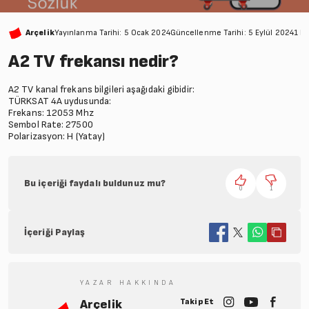
Arçelik
Yayınlanma Tarihi: 5 Ocak 2024
Güncellenme Tarihi: 5 Eylül 2024
1 D
A2 TV frekansı nedir?
A2 TV kanal frekans bilgileri aşağıdaki gibidir:
TÜRKSAT 4A uydusunda:
Frekans: 12053 Mhz
Sembol Rate: 27500
Polarizasyon: H (Yatay)
Bu içeriği faydalı buldunuz mu?
0
1
İçeriği Paylaş
YAZAR HAKKINDA
Takip Et
Arçelik