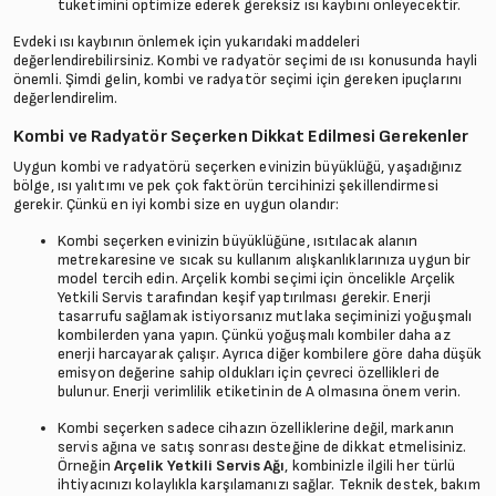
tüketimini optimize ederek gereksiz ısı kaybını önleyecektir.
Evdeki ısı kaybının önlemek için yukarıdaki maddeleri
değerlendirebilirsiniz. Kombi ve radyatör seçimi de ısı konusunda hayli
önemli. Şimdi gelin, kombi ve radyatör seçimi için gereken ipuçlarını
değerlendirelim.
Kombi ve Radyatör Seçerken Dikkat Edilmesi Gerekenler
Uygun kombi ve radyatörü seçerken evinizin büyüklüğü, yaşadığınız
bölge, ısı yalıtımı ve pek çok faktörün tercihinizi şekillendirmesi
gerekir. Çünkü en iyi kombi size en uygun olandır:
Kombi seçerken evinizin büyüklüğüne, ısıtılacak alanın
metrekaresine ve sıcak su kullanım alışkanlıklarınıza uygun bir
model tercih edin. Arçelik kombi seçimi için öncelikle Arçelik
Yetkili Servis tarafından keşif yaptırılması gerekir. Enerji
tasarrufu sağlamak istiyorsanız mutlaka seçiminizi yoğuşmalı
kombilerden yana yapın. Çünkü yoğuşmalı kombiler daha az
enerji harcayarak çalışır. Ayrıca diğer kombilere göre daha düşük
emisyon değerine sahip oldukları için çevreci özellikleri de
bulunur. Enerji verimlilik etiketinin de A olmasına önem verin.
Kombi seçerken sadece cihazın özelliklerine değil, markanın
servis ağına ve satış sonrası desteğine de dikkat etmelisiniz.
Örneğin
Arçelik Yetkili Servis Ağı
, kombinizle ilgili her türlü
ihtiyacınızı kolaylıkla karşılamanızı sağlar. Teknik destek, bakım