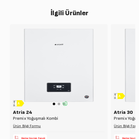
İlgili Ürünler
Atria 24
Atria 30
Premix Yoğuşmalı Kombi
Premix Yoğuş
Ürün Bilgi Formu
Ürün Bilgi For
Montaj Destek Paketi
Montaj Destek 