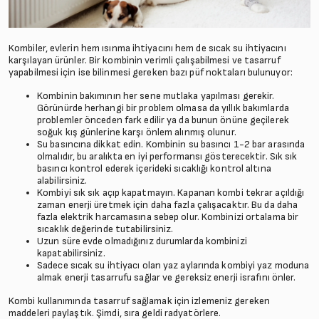
Kombiler, evlerin hem ısınma ihtiyacını hem de sıcak su ihtiyacını
karşılayan ürünler. Bir kombinin verimli çalışabilmesi ve tasarruf
yapabilmesi için ise bilinmesi gereken bazı püf noktaları bulunuyor:
Kombinin bakımının her sene mutlaka yapılması gerekir.
Görünürde herhangi bir problem olmasa da yıllık bakımlarda
problemler önceden fark edilir ya da bunun önüne geçilerek
soğuk kış günlerine karşı önlem alınmış olunur.
Su basıncına dikkat edin. Kombinin su basıncı 1-2 bar arasında
olmalıdır, bu aralıkta en iyi performansı gösterecektir. Sık sık
basıncı kontrol ederek içerideki sıcaklığı kontrol altına
alabilirsiniz.
Kombiyi sık sık açıp kapatmayın. Kapanan kombi tekrar açıldığı
zaman enerji üretmek için daha fazla çalışacaktır. Bu da daha
fazla elektrik harcamasına sebep olur. Kombinizi ortalama bir
sıcaklık değerinde tutabilirsiniz.
Uzun süre evde olmadığınız durumlarda kombinizi
kapatabilirsiniz.
Sadece sıcak su ihtiyacı olan yaz aylarında kombiyi yaz moduna
almak enerji tasarrufu sağlar ve gereksiz enerji israfını önler.
Kombi kullanımında tasarruf sağlamak için izlemeniz gereken
maddeleri paylaştık. Şimdi, sıra geldi radyatörlere.