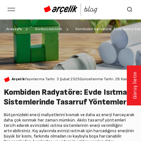
Anasayfa
Sürdürülebilirlik
Kombiden Radyatöre: Evde Isıtma Sist
Görüş İletin
Arçelik
Yayınlanma Tarihi: 3 Şubat 2025
Güncellenme Tarihi: 28 Kasım 202
Kombiden Radyatöre: Evde Isıtma
Sistemlerinde Tasarruf Yöntemleri
Bütçenizdeki enerji maliyetlerini kısmak ve daha az enerji harcayarak
daha çok ısınmak her zaman mümkün. Akılcı tasarruf yöntemleri
tercih ederek evinizdeki ısıtma sistemlerinin enerji verimliliğini
artırabilirsiniz. Kış aylarında evinizi ısıtmak için harcadığınız enerjinin
büyük bir kısmı, farkında olmadan ısı kaybıyla boşa harcanabilir.