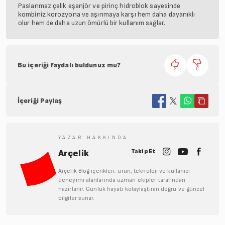
Paslanmaz çelik eşanjör ve pirinç hidroblok sayesinde
kombiniz korozyona ve aşınmaya karşı hem daha dayanıklı
olur hem de daha uzun ömürlü bir kullanım sağlar.
Bu içeriği faydalı buldunuz mu?
2
0
İçeriği Paylaş
YAZAR HAKKINDA
Takip Et
Arçelik
Arçelik Blog içerikleri; ürün, teknoloji ve kullanıcı
deneyimi alanlarında uzman ekipler tarafından
hazırlanır. Günlük hayatı kolaylaştıran doğru ve güncel
bilgiler sunar.