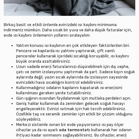
Birkaç basit ve etkili önlemle evinizdeki ısı kaybını minimuma
indirmeniz mümkün. Daha sıcak bir yuva ve daha düşük faturalar için,
evde ısı kaybını önlemenin yollarını sıralayalım:
Yalıtım konusu ısı kaybının en çok etkileyen faktörlerden biri.
Pencere ve kapılarda ısı yalıtımı yaptırarak, çift camlı
pencereler kullanarak içerideki sıcaklığı koruyabilir, ısı kaybını
büyük oranda azaltabilirsiniz.
Uzun vadede enerji faturalarınızı düşürebilmek için dış cephe,
çatı ve zemin izolasyonu yaptırmak da şart. Sadece kışın soğuk
aylarında değil, yazın sıcak aylarında da izolasyon sayesinde
evinizdeki hava sıcaklığını kontrol edebilirsiniz.
Kullanmadığınız odaların kapılarını kapatarak ısı enerjisini
kullanılması gereken yerde tutabilirsiniz.
Gün ışığının ısısından faydalanmak için mutlaka perdeleri açın.
Geniş halılar kullanmak da zeminden gelecek soğuk havayı
engelleyecektir. Evinizi ısıtmak için halı tercih edebilirsiniz.
Özellikle taş ve seramik zeminler için etkili bir çözüm olduğunu
söyleyebiliriz.
Merkezi sistemle ısınan bir evde yaşıyorsanız ısı pay ölçer
cihazlar ya da ısı ayarlı
oda termostatı
kullanarak her odanın
ihtiyacı kadar ısınmasını sağlayabilirsiniz. Bu cihazlar, enerji