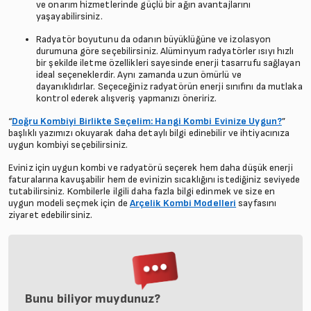
ve onarım hizmetlerinde güçlü bir ağın avantajlarını
yaşayabilirsiniz.
Radyatör boyutunu da odanın büyüklüğüne ve izolasyon
durumuna göre seçebilirsiniz. Alüminyum radyatörler ısıyı hızlı
bir şekilde iletme özellikleri sayesinde enerji tasarrufu sağlayan
ideal seçeneklerdir. Aynı zamanda uzun ömürlü ve
dayanıklıdırlar. Seçeceğiniz radyatörün enerji sınıfını da mutlaka
kontrol ederek alışveriş yapmanızı öneririz.
“
Doğru Kombiyi Birlikte Seçelim: Hangi Kombi Evinize Uygun?
”
başlıklı yazımızı okuyarak daha detaylı bilgi edinebilir ve ihtiyacınıza
uygun kombiyi seçebilirsiniz.
Eviniz için uygun kombi ve radyatörü seçerek hem daha düşük enerji
faturalarına kavuşabilir hem de evinizin sıcaklığını istediğiniz seviyede
tutabilirsiniz. Kombilerle ilgili daha fazla bilgi edinmek ve size en
uygun modeli seçmek için de
Arçelik Kombi Modelleri
sayfasını
ziyaret edebilirsiniz.
Bunu biliyor muydunuz?