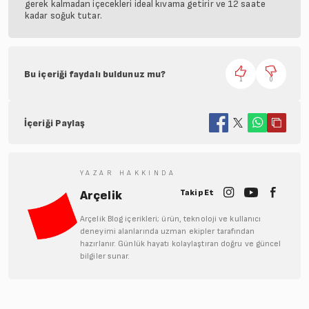
gerek kalmadan içecekleri ideal kıvama getirir ve 12 saate
kadar soğuk tutar.
Bu içeriği faydalı buldunuz mu?
1
0
İçeriği Paylaş
YAZAR HAKKINDA
Takip Et
Arçelik
Arçelik Blog içerikleri; ürün, teknoloji ve kullanıcı
deneyimi alanlarında uzman ekipler tarafından
hazırlanır. Günlük hayatı kolaylaştıran doğru ve güncel
bilgiler sunar.