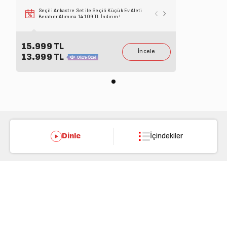
Seçili Ankastre Set ile Seçili Küçük Ev Aleti
Seçili Beyaz Eşy
Beraber Alımına 14.109 TL İndirim !
Alımına 6.099 T
15.999 TL
13.999 TL
Dinle
İçindekiler
Püf Noktası
Temizlik İpuçları
Ürün Bağlantısını Kopyala
Ürün Bağlantısını Kopyala
Satın Alma İpuçları
Kahve İpuçları