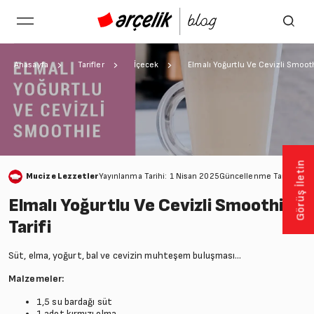
Anasayfa
Tarifler
İçecek
Elmalı Yoğurtlu Ve Cevizli Smooth
Görüş İletin
Mucize Lezzetler
Yayınlanma Tarihi: 1 Nisan 2025
Güncellenme Tarihi: 28
Elmalı Yoğurtlu Ve Cevizli Smoothie
Tarifi
Süt, elma, yoğurt, bal ve cevizin muhteşem buluşması...
Malzemeler:
1,5 su bardağı süt
1 adet kırmızı elma