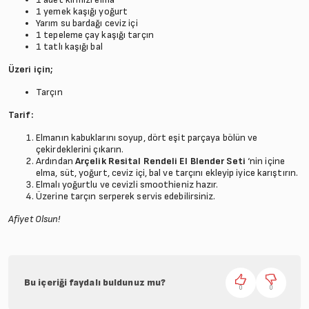
1 yemek kaşığı yoğurt
Yarım su bardağı ceviz içi
1 tepeleme çay kaşığı tarçın
1 tatlı kaşığı bal
Üzeri için;
Tarçın
Tarif:
Elmanın kabuklarını soyup, dört eşit parçaya bölün ve
çekirdeklerini çıkarın.
Ardından
Arçelik Resital Rendeli El Blender Seti
‘nin içine
elma, süt, yoğurt, ceviz içi, bal ve tarçını ekleyip iyice karıştırın.
Elmalı yoğurtlu ve cevizli smoothieniz hazır.
Üzerine tarçın serperek servis edebilirsiniz.
Afiyet Olsun!
Bu içeriği faydalı buldunuz mu?
0
0