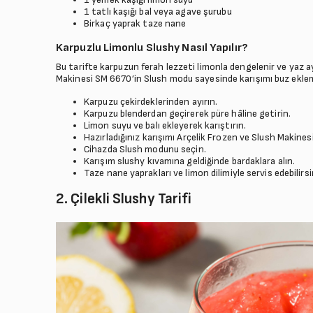
1 tatlı kaşığı bal veya agave şurubu
Birkaç yaprak taze nane
Karpuzlu Limonlu Slushy Nasıl Yapılır?
Bu tarifte karpuzun ferah lezzeti limonla dengelenir ve yaz ay
Makinesi SM 6670’in Slush modu sayesinde karışımı buz eklem
Karpuzu çekirdeklerinden ayırın.
Karpuzu blenderdan geçirerek püre hâline getirin.
Limon suyu ve balı ekleyerek karıştırın.
Hazırladığınız karışımı Arçelik Frozen ve Slush Makine
Cihazda Slush modunu seçin.
Karışım slushy kıvamına geldiğinde bardaklara alın.
Taze nane yaprakları ve limon dilimiyle servis edebilirsi
2. Çilekli Slushy Tarifi