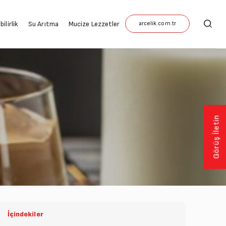
ilirlik
Su Arıtma
Mucize Lezzetler
Görüş İletin
İçindekiler