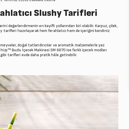
: 2 Temmuz 2026
6 Dakikalık Okuma
ahlatıcı Slushy Tarifleri
ni değerlendirmenin en keyifli yollarından biri olabilir. Karpuz, çilek,
y tarifleri hazırlayarak hem ferahlatıcı hem de içeriğini kendiniz
e meyveler, doğal tatlandırıcılar ve aromatik malzemelerle yaz
lushUp™ Buzlu İçecek Makinesi SM 6670 ise farklı içecek modları
bi tarifleri evde daha pratik hâle getirebilir.