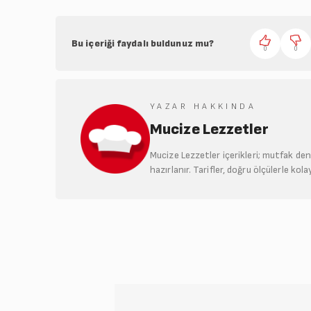
Bu içeriği faydalı buldunuz mu?
0
0
YAZAR HAKKINDA
Mucize Lezzetler
Mucize Lezzetler içerikleri; mutfak de
hazırlanır. Tarifler, doğru ölçülerle kol