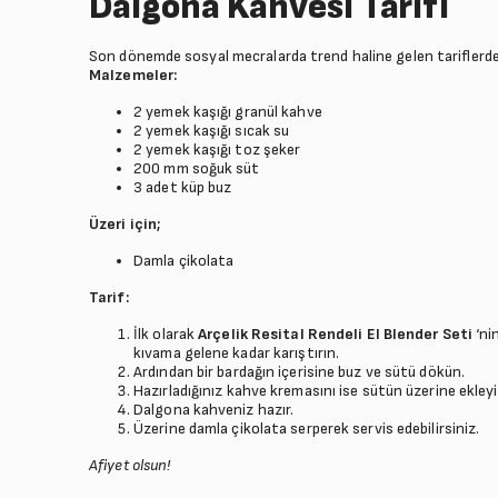
Dalgona Kahvesi Tarifi
Son dönemde sosyal mecralarda trend haline gelen tariflerde
Malzemeler:
2 yemek kaşığı granül kahve
2 yemek kaşığı sıcak su
2 yemek kaşığı toz şeker
200 mm soğuk süt
3 adet küp buz
Üzeri için;
Damla çikolata
Tarif:
İlk olarak
Arçelik Resital Rendeli El Blender Seti
‘ni
kıvama gelene kadar karıştırın.
Ardından bir bardağın içerisine buz ve sütü dökün.
Hazırladığınız kahve kremasını ise sütün üzerine ekleyi
Dalgona kahveniz hazır.
Üzerine damla çikolata serperek servis edebilirsiniz.
Afiyet olsun!