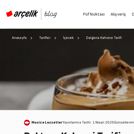
Püf Noktası
Alışveriş
D
Anasayfa
Tarifler
İçecek
Dalgona Kahvesi Tarifi
Mucize Lezzetler
Yayınlanma Tarihi: 1 Nisan 2025
Güncellenme