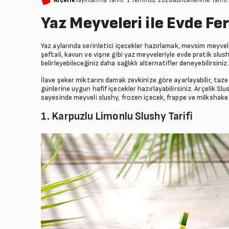
Arçelik
Yayınlanma Tarihi: 1 Temmuz 2026
Güncellenme Tarihi
Yaz Meyveleri ile Evde Fer
Yaz aylarında serinletici içecekler hazırlamak, mevsim meyveleri
şeftali, kavun ve vişne gibi yaz meyveleriyle evde pratik slush
belirleyebileceğiniz daha sağlıklı alternatifler deneyebilirsiniz.
İlave şeker miktarını damak zevkinize göre ayarlayabilir, taz
günlerine uygun hafif içecekler hazırlayabilirsiniz. Arçelik S
sayesinde meyveli slushy, frozen içecek, frappe ve milkshake gi
1. Karpuzlu Limonlu Slushy Tarifi