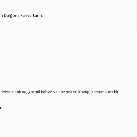
n Dalgona kahve tarifi.
n içine sıcak su, granül kahve ve toz şekeri koyup, karışım katı bir
n.